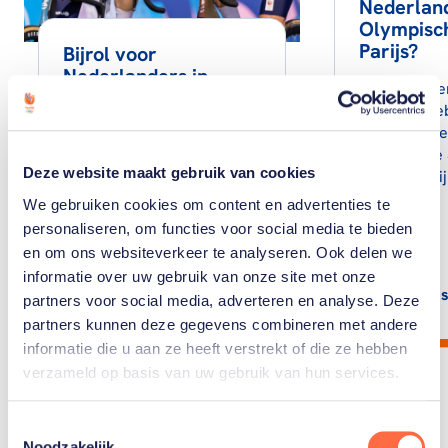
Nederlan
Olympisch
Parijs?
Bijrol voor
Nederlanders in
Welke Nede
wegwedstrijd
sporters he
gekwalifice
Mathieu van der Poel
Olympische 
twaalfde in olympische
Deze website maakt gebruik van cookies
Parijs? Bekij
wegwedstrijd, Dylan van
Baarle 36ste, Daan Hoole
We gebruiken cookies om content en advertenties te
72ste.
personaliseren, om functies voor social media te bieden
en om ons websiteverkeer te analyseren. Ook delen we
informatie over uw gebruik van onze site met onze
Lees artikel
Lees
partners voor social media, adverteren en analyse. Deze
partners kunnen deze gegevens combineren met andere
informatie die u aan ze heeft verstrekt of die ze hebben
verzameld op basis van uw gebruik van hun services.
Toestemmingsselectie
Noodzakelijk