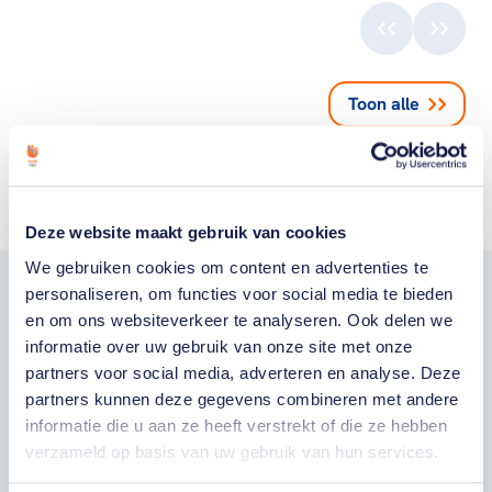
Toon alle
Deze website maakt gebruik van cookies
We gebruiken cookies om content en advertenties te
personaliseren, om functies voor social media te bieden
Word fan van
en om ons websiteverkeer te analyseren. Ook delen we
informatie over uw gebruik van onze site met onze
TeamNL
partners voor social media, adverteren en analyse. Deze
partners kunnen deze gegevens combineren met andere
informatie die u aan ze heeft verstrekt of die ze hebben
Wil je als fan van TeamNL als eerste op de
verzameld op basis van uw gebruik van hun services.
hoogte zijn van onze sporters, toernooien,