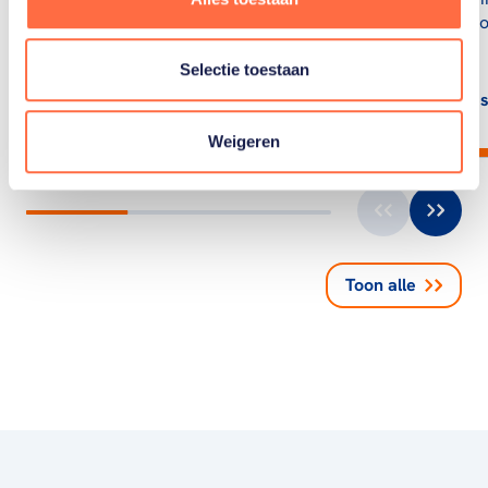
Parijs? Bekijk het hier.
van den Ho
Selectie toestaan
Lees artikel
Lees
Weigeren
Toon alle