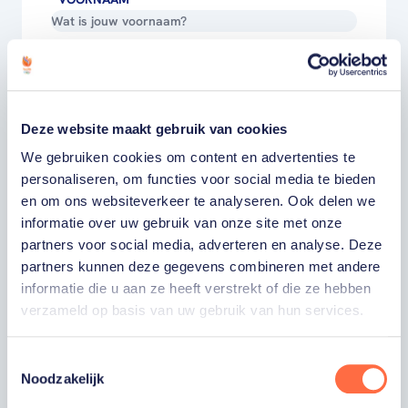
ACHTERNAAM
E-MAILADRES
Deze website maakt gebruik van cookies
We gebruiken cookies om content en advertenties te
Ja, ik word fan van TeamNL en ontvang
personaliseren, om functies voor social media te bieden
graag gepersonaliseerd nieuws over
en om ons websiteverkeer te analyseren. Ook delen we
TeamNL, het TeamNL Huis, interviews, acties,
kortingen, voorrang op evenementen,
informatie over uw gebruik van onze site met onze
video’s en merchandise. Je kunt je op elk
partners voor social media, adverteren en analyse. Deze
moment uitschrijven. *
partners kunnen deze gegevens combineren met andere
Ja, ik wil als fan van TeamNL op de hoogte
informatie die u aan ze heeft verstrekt of die ze hebben
worden gehouden van gepersonaliseerde
verzameld op basis van uw gebruik van hun services.
acties van onze commerciële partners en
aangesloten bonden via communicatie
verstuurd door TeamNL. Je kunt je op elk
Toestemmingsselectie
moment uitschrijven.
Noodzakelijk
Privacyverklaring