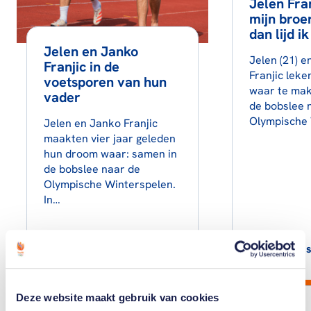
Jelen Fran
mijn broer 
dan lijd ik
Jelen en Janko
Jelen (21) e
Franjic in de
Franjic lek
voetsporen van hun
waar te mak
vader
de bobslee 
Olympische
Jelen en Janko Franjic
maakten vier jaar geleden
hun droom waar: samen in
de bobslee naar de
Olympische Winterspelen.
In…
Lees artikel
Lees
Deze website maakt gebruik van cookies