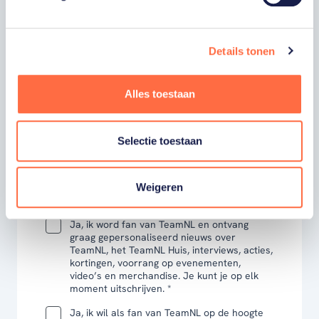
hieronder je gegevens in om je in te schrijven
voor onze nieuwsbrief.
Details tonen
VOORNAAM
Alles toestaan
ACHTERNAAM
Selectie toestaan
E-MAILADRES
Weigeren
Ja, ik word fan van TeamNL en ontvang
graag gepersonaliseerd nieuws over
TeamNL, het TeamNL Huis, interviews, acties,
kortingen, voorrang op evenementen,
video’s en merchandise. Je kunt je op elk
moment uitschrijven. *
Ja, ik wil als fan van TeamNL op de hoogte