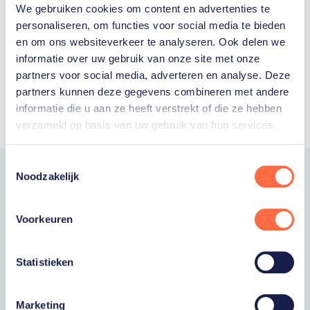
We gebruiken cookies om content en advertenties te
personaliseren, om functies voor social media te bieden
en om ons websiteverkeer te analyseren. Ook delen we
Toon alle
informatie over uw gebruik van onze site met onze
partners voor social media, adverteren en analyse. Deze
partners kunnen deze gegevens combineren met andere
informatie die u aan ze heeft verstrekt of die ze hebben
verzameld op basis van uw gebruik van hun services.
Toestemmingsselectie
Noodzakelijk
Word fan van
TeamNL
Voorkeuren
Wil je als fan van TeamNL als eerste op de
Statistieken
hoogte zijn van onze sporters, toernooien,
winactie's of toffe sportupdates? Vul dan
Marketing