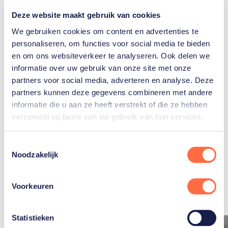
3
Deze website maakt gebruik van cookies
4
1
We gebruiken cookies om content en advertenties te
personaliseren, om functies voor social media te bieden
en om ons websiteverkeer te analyseren. Ook delen we
informatie over uw gebruik van onze site met onze
partners voor social media, adverteren en analyse. Deze
Zilver
Goud
Brons
partners kunnen deze gegevens combineren met andere
informatie die u aan ze heeft verstrekt of die ze hebben
verzameld op basis van uw gebruik van hun services.
Toestemmingsselectie
Noodzakelijk
Gerelateerde
artikelen
Toon alle
Voorkeuren
Statistieken