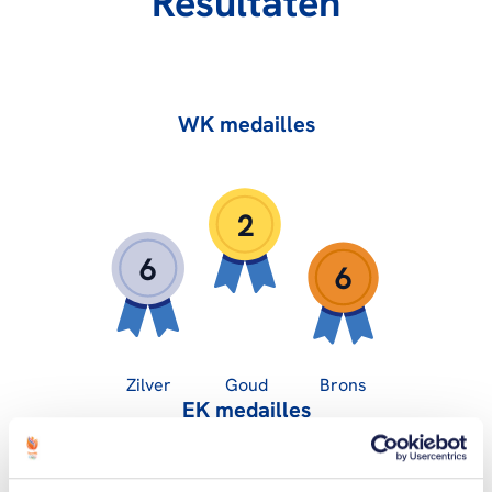
Resultaten
WK medailles
2
6
6
Zilver
Goud
Brons
EK medailles