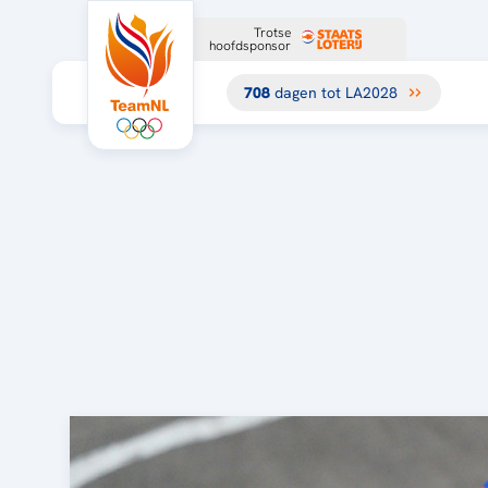
Trotse
hoofdsponsor
708
dagen tot LA2028