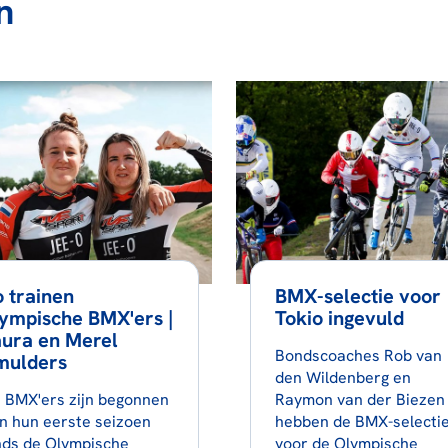
n
 trainen
BMX-selectie voor
ympische BMX'ers |
Tokio ingevuld
aura en Merel
Bondscoaches Rob van
mulders
den Wildenberg en
 BMX'ers zijn begonnen
Raymon van der Biezen
n hun eerste seizoen
hebben de BMX-selecti
nds de Olympische
voor de Olympische