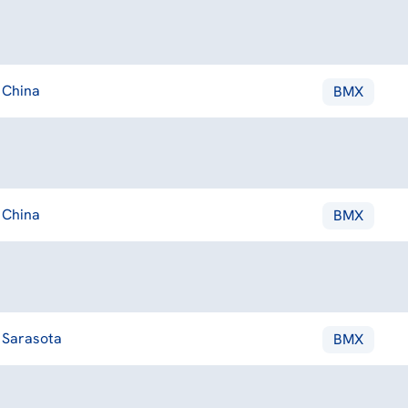
China
BMX
China
BMX
Sarasota
BMX