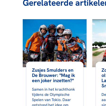
Gerelateerde artikele
Zusjes Smulders en
Zo
De Brouwer: "Mag ik
ol
een joker inzetten?"
L
S
Samen in het krachthonk
tijdens de Olympische
De
Spelen van Tokio. Daar
aa
ontstond het idee om
si