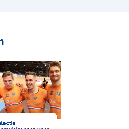
n
lectie