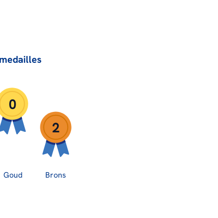
medailles
0
2
Goud
Brons