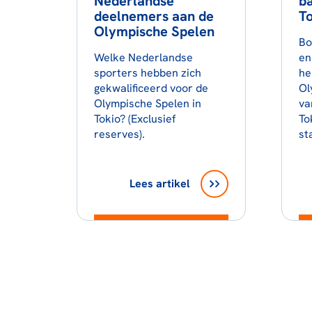
Nederlandse
b
deelnemers aan de
To
Olympische Spelen
Bo
Welke Nederlandse
en
sporters hebben zich
he
gekwalificeerd voor de
Ol
Olympische Spelen in
va
Tokio? (Exclusief
To
reserves).
st
Lees artikel