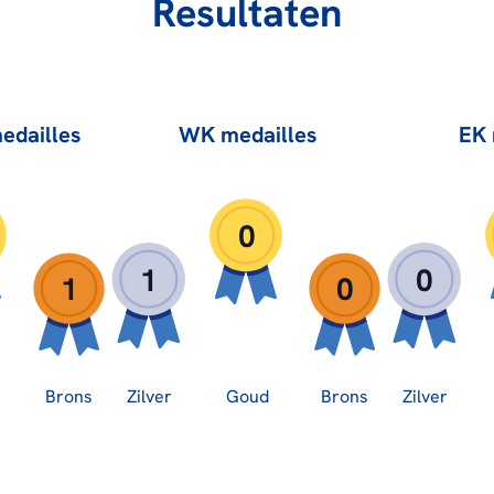
Resultaten
edailles
WK medailles
EK 
0
1
0
1
0
Brons
Zilver
Goud
Brons
Zilver