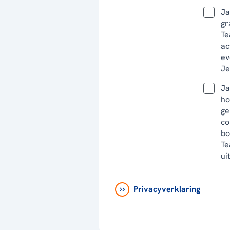
Ja
gr
Te
ac
ev
Je
Ja
ho
ge
co
bo
Te
ui
Privacyverklaring