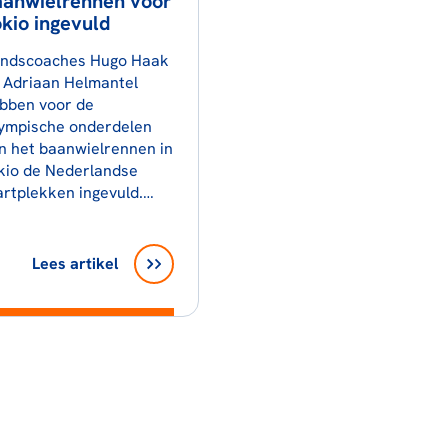
aanwielrennen voor
kio ingevuld
ndscoaches Hugo Haak
 Adriaan Helmantel
bben voor de
ympische onderdelen
n het baanwielrennen in
kio de Nederlandse
artplekken ingevuld.…
Lees artikel