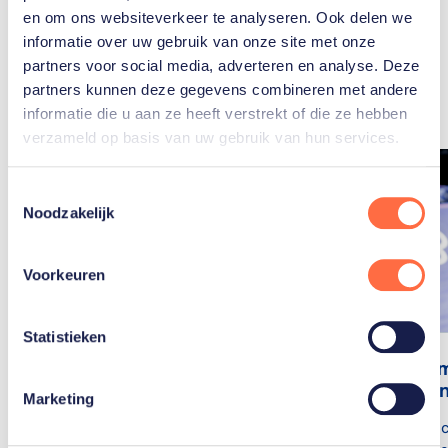
en om ons websiteverkeer te analyseren. Ook delen we
Gerelateerde
informatie over uw gebruik van onze site met onze
partners voor social media, adverteren en analyse. Deze
artikelen
Toon alle
partners kunnen deze gegevens combineren met andere
informatie die u aan ze heeft verstrekt of die ze hebben
verzameld op basis van uw gebruik van hun services.
Toestemmingsselectie
Noodzakelijk
Voorkeuren
Statistieken
TeamNL me
BMX'ers n
Marketing
BMX-bondsc
Sensationeel zilver