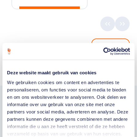
Toon alle
Deze website maakt gebruik van cookies
We gebruiken cookies om content en advertenties te
personaliseren, om functies voor social media te bieden
en om ons websiteverkeer te analyseren. Ook delen we
Word fan van
informatie over uw gebruik van onze site met onze
partners voor social media, adverteren en analyse. Deze
TeamNL
partners kunnen deze gegevens combineren met andere
informatie die u aan ze heeft verstrekt of die ze hebben
verzameld op basis van uw gebruik van hun services.
Wil je als fan van TeamNL als eerste op de