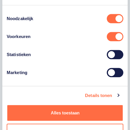
hoogte zijn van onze sporters, toernooien,
Toestemmingsselectie
winactie's of toffe sportupdates? Vul dan
Noodzakelijk
hieronder je gegevens in om je in te schrijven
voor onze nieuwsbrief.
Voorkeuren
Statistieken
VOORNAAM
Marketing
ACHTERNAAM
E-MAILADRES
Details tonen
Ja, ik word fan van TeamNL en ontvang
Alles toestaan
graag gepersonaliseerd nieuws over
TeamNL, het TeamNL Huis, interviews, acties,
kortingen, voorrang op evenementen,