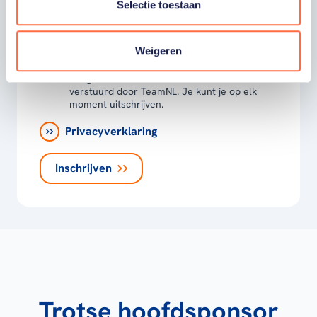
video’s en merchandise. Je kunt je op elk
Selectie toestaan
moment uitschrijven. *
Ja, ik wil als fan van TeamNL op de hoogte
Weigeren
worden gehouden van gepersonaliseerde
acties van onze commerciële partners en
aangesloten bonden via communicatie
verstuurd door TeamNL. Je kunt je op elk
moment uitschrijven.
Privacyverklaring
Inschrijven
Trotse hoofdsponsor