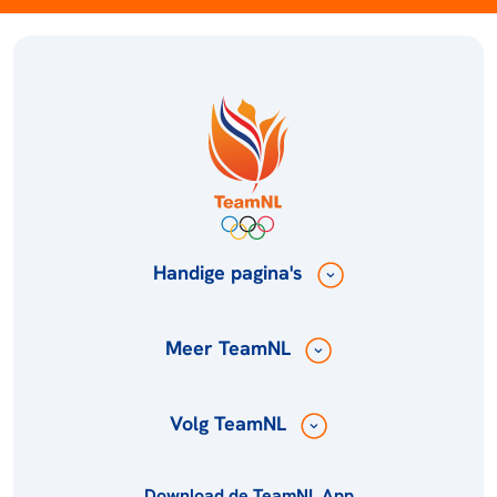
Handige pagina's
Meer TeamNL
Volg TeamNL
Download de TeamNL App