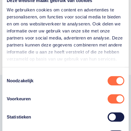
Deze website maakt gebruik van cookies
We gebruiken cookies om content en advertenties te
personaliseren, om functies voor social media te bieden
en om ons websiteverkeer te analyseren. Ook delen we
informatie over uw gebruik van onze site met onze
Toon alle
partners voor social media, adverteren en analyse. Deze
partners kunnen deze gegevens combineren met andere
informatie die u aan ze heeft verstrekt of die ze hebben
verzameld op basis van uw gebruik van hun services.
Toestemmingsselectie
Noodzakelijk
Word fan van
Voorkeuren
TeamNL
Statistieken
Wil je als fan van TeamNL als eerste op de