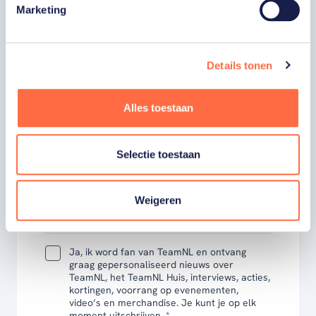
hoogte zijn van onze sporters, toernooien,
Marketing
winactie's of toffe sportupdates? Vul dan
hieronder je gegevens in om je in te schrijven
voor onze nieuwsbrief.
Details tonen
Alles toestaan
VOORNAAM
Selectie toestaan
ACHTERNAAM
Weigeren
E-MAILADRES
Ja, ik word fan van TeamNL en ontvang
graag gepersonaliseerd nieuws over
TeamNL, het TeamNL Huis, interviews, acties,
kortingen, voorrang op evenementen,
video’s en merchandise. Je kunt je op elk
moment uitschrijven. *