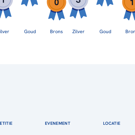
0
1
ilver
Goud
Brons
Zilver
Goud
Bro
TITIE
EVENEMENT
LOCATIE