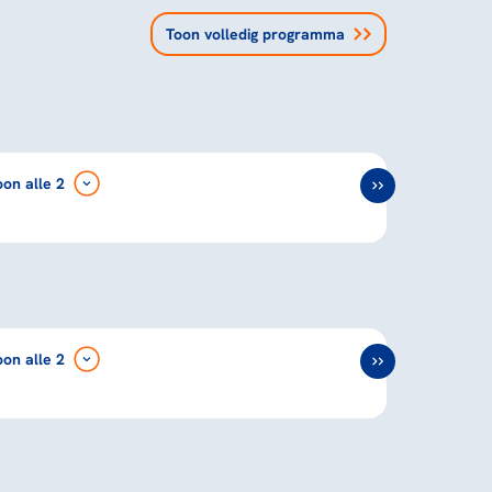
Toon volledig programma
oon
alle 2
oon
alle 2