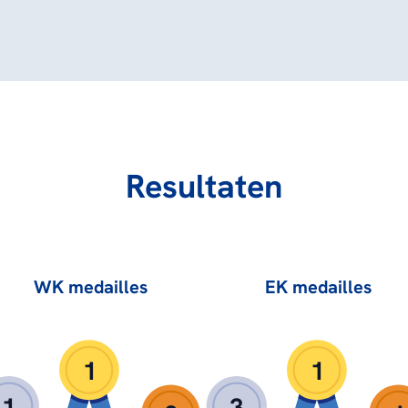
Resultaten
WK medailles
EK medailles
1
1
1
3