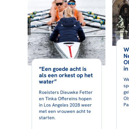
W
N
O
in
“Een goede acht is
als een orkest op het
We
water”
sp
ge
Roeisters Dieuwke Fetter
Ol
en Tinka Offereins hopen
Pa
in Los Angeles 2028 weer
met een vrouwen acht te
starten.