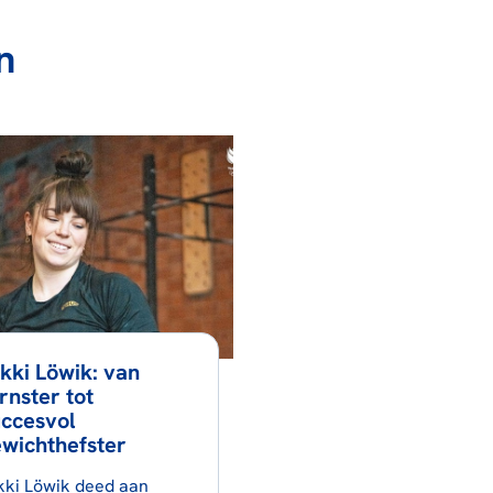
n
kki Löwik: van
rnster tot
uccesvol
wichthefster
kki Löwik deed aan