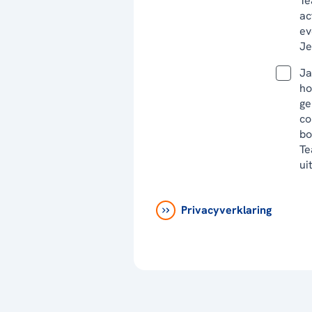
Te
ac
ev
Je
Ja
ho
ge
co
bo
Te
ui
Privacyverklaring