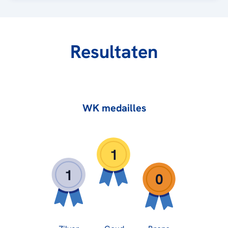
Resultaten
WK medailles
1
1
0