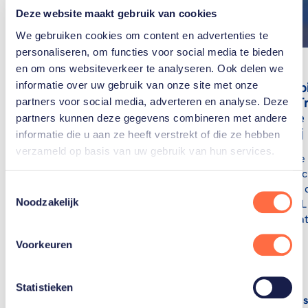
Deze website maakt gebruik van cookies
We gebruiken cookies om content en advertenties te
personaliseren, om functies voor social media te bieden
en om ons websiteverkeer te analyseren. Ook delen we
Liveblog
Paralymp
informatie over uw gebruik van onze site met onze
Spelen: Tr
partners voor social media, adverteren en analyse. Deze
zijn tripl
Olivier van de Voort
partners kunnen deze gegevens combineren met andere
sweep bij 
''In het water heb ik
informatie die u aan ze heeft verstrekt of die ze hebben
geen prothese nodig.
verzameld op basis van uw gebruik van hun services.
De zevende 
Daar voel ik me vrij''
Paralympisc
Parijs. Volg
Toestemmingsselectie
“Ben ik nou zo traag?”
Noodzakelijk
van TeamNL i
vroeg een olympische
met resultat
zwemmer zich hardop af
toen Olivier van de Voort
Voorkeuren
(27) hem moeiteloos…
Statistieken
Lees artikel
Lees