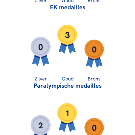
Zilver
Goud
Brons
EK medailles
3
0
0
Zilver
Goud
Brons
Paralympische medailles
1
2
0