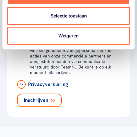
Ja, ik word fan van TeamNL en ontvang
graag gepersonaliseerd nieuws over
Selectie toestaan
TeamNL, het TeamNL Huis, interviews, acties,
kortingen, voorrang op evenementen,
video’s en merchandise. Je kunt je op elk
moment uitschrijven. *
Weigeren
Ja, ik wil als fan van TeamNL op de hoogte
worden gehouden van gepersonaliseerde
acties van onze commerciële partners en
aangesloten bonden via communicatie
verstuurd door TeamNL. Je kunt je op elk
moment uitschrijven.
Privacyverklaring
Inschrijven