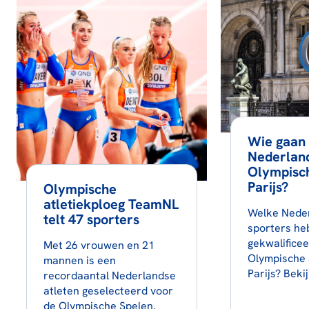
Wie gaan
Nederlan
Olympisch
Parijs?
Olympische
atletiekploeg TeamNL
Welke Nede
telt 47 sporters
sporters he
gekwalifice
Met 26 vrouwen en 21
Olympische 
mannen is een
Parijs? Bekij
recordaantal Nederlandse
atleten geselecteerd voor
de Olympische Spelen.