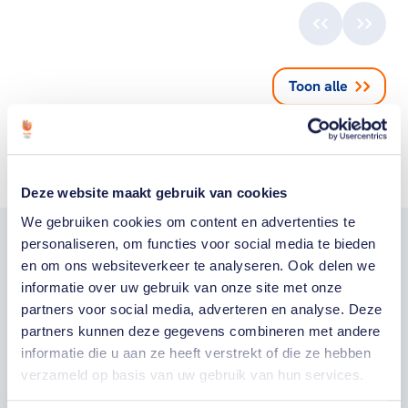
Toon alle
Deze website maakt gebruik van cookies
We gebruiken cookies om content en advertenties te
personaliseren, om functies voor social media te bieden
Word fan van
en om ons websiteverkeer te analyseren. Ook delen we
informatie over uw gebruik van onze site met onze
TeamNL
partners voor social media, adverteren en analyse. Deze
partners kunnen deze gegevens combineren met andere
informatie die u aan ze heeft verstrekt of die ze hebben
Wil je als fan van TeamNL als eerste op de
verzameld op basis van uw gebruik van hun services.
hoogte zijn van onze sporters, toernooien,