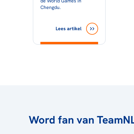
de World Games in
Chengdu.
Lees artikel
Word fan van TeamN