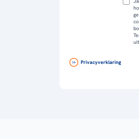
Ja
ho
ge
co
bo
Te
ui
Privacyverklaring