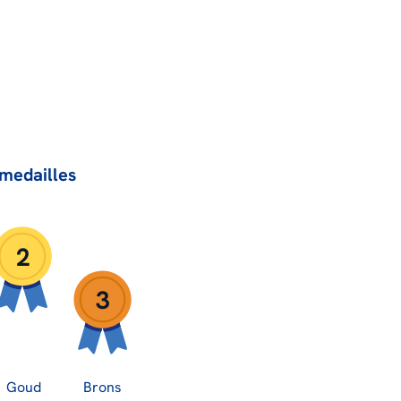
medailles
2
3
Goud
Brons