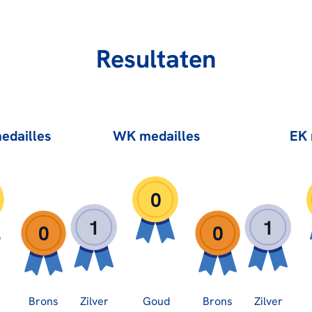
Resultaten
edailles
WK medailles
EK 
0
1
1
0
0
Brons
Zilver
Goud
Brons
Zilver