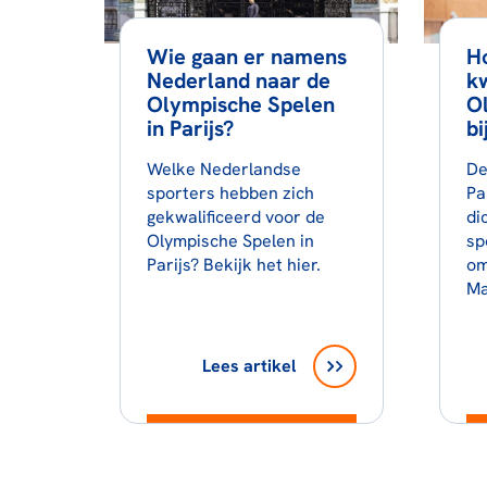
Wie gaan er namens
Ho
Nederland naar de
kw
Olympische Spelen
O
in Parijs?
bi
Welke Nederlandse
De
sporters hebben zich
Pa
gekwalificeerd voor de
di
Olympische Spelen in
sp
Parijs? Bekijk het hier.
om
Ma
Lees artikel