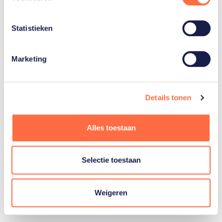
Van 21 juni tot en met 2 juli
2023 is Krakau in Polen het
Statistieken
toneel van de derde editie
van…
Marketing
Lees artikel
Details tonen
Alles toestaan
Selectie toestaan
Toon alle
Weigeren