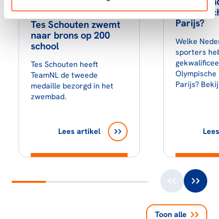
Nederlan
Olympisch
Parijs?
Tes Schouten zwemt
naar brons op 200
Welke Nede
school
sporters he
gekwalifice
Tes Schouten heeft
Olympische 
TeamNL de tweede
Parijs? Bekij
medaille bezorgd in het
zwembad.
Lees artikel
Lees
Toon alle