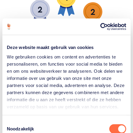
2
2
Zilver
Goud
Brons
EK medailles
Deze website maakt gebruik van cookies
We gebruiken cookies om content en advertenties te
personaliseren, om functies voor social media te bieden
en om ons websiteverkeer te analyseren. Ook delen we
1
informatie over uw gebruik van onze site met onze
0
partners voor social media, adverteren en analyse. Deze
2
partners kunnen deze gegevens combineren met andere
informatie die u aan ze heeft verstrekt of die ze hebben
verzameld op basis van uw gebruik van hun services.
Zilver
Goud
Brons
Toestemmingsselectie
Noodzakelijk