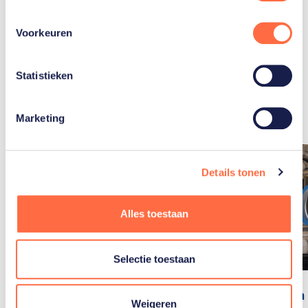
Voorkeuren
Gerelateerde
Statistieken
artikelen
Toon alle
Marketing
Details tonen
Alles toestaan
Selectie toestaan
Wie gaan
Weigeren