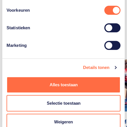
Voorkeuren
Statistieken
Gerelateerde
artikelen
Toon alle
Marketing
Details tonen
Alles toestaan
Selectie toestaan
Dit zijn de
TeamNL-fa
Weigeren