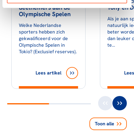
Nederlandse
atletiek-c
deelnemers aan de
Tony en D
Olympische Spelen
Als je aan sp
Welke Nederlandse
natuurlijk i
sporters hebben zich
beter worde
gekwalificeerd voor de
dan leuker d
Olympische Spelen in
te…
Tokio? (Exclusief reserves).
Lees artikel
Lees
Toon alle