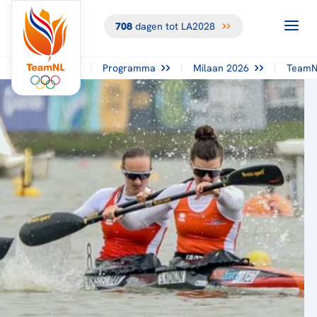
708
dagen tot LA2028
TERUG NAAR
HET
OVERZICHT
Programma
Milaan 2026
TeamN