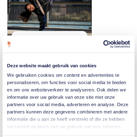
Wie doen er namens
TeamNL mee aan de
Europese Spelen in
Krakau?
Deze website maakt gebruik van cookies
Van 21 juni tot en met 2 juli
We gebruiken cookies om content en advertenties te
2023 is Krakau in Polen het
personaliseren, om functies voor social media te bieden
toneel van de derde editie
en om ons websiteverkeer te analyseren. Ook delen we
van…
informatie over uw gebruik van onze site met onze
partners voor social media, adverteren en analyse. Deze
partners kunnen deze gegevens combineren met andere
Lees artikel
informatie die u aan ze heeft verstrekt of die ze hebben
verzameld op basis van uw gebruik van hun services.