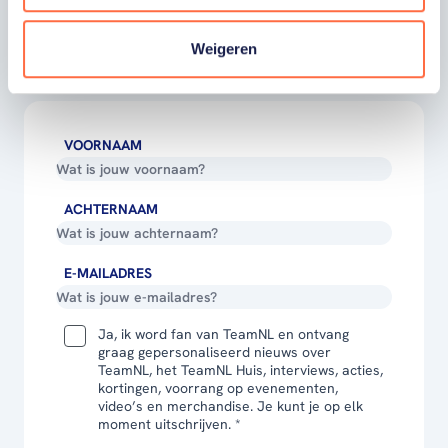
winactie's of toffe sportupdates? Vul dan
hieronder je gegevens in om je in te schrijven
Weigeren
voor onze nieuwsbrief.
VOORNAAM
ACHTERNAAM
E-MAILADRES
Ja, ik word fan van TeamNL en ontvang
graag gepersonaliseerd nieuws over
TeamNL, het TeamNL Huis, interviews, acties,
kortingen, voorrang op evenementen,
video’s en merchandise. Je kunt je op elk
moment uitschrijven. *