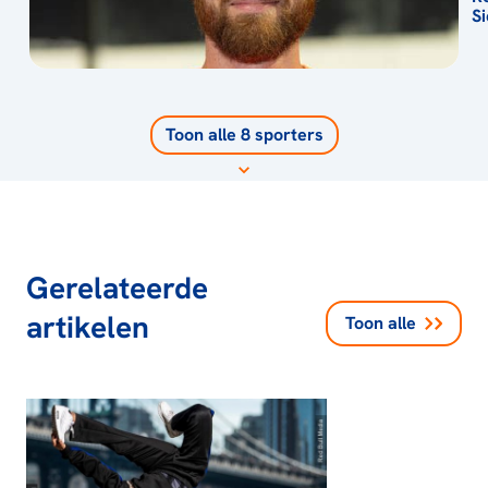
S
Toon alle 8 sporters
Gerelateerde
artikelen
Toon alle