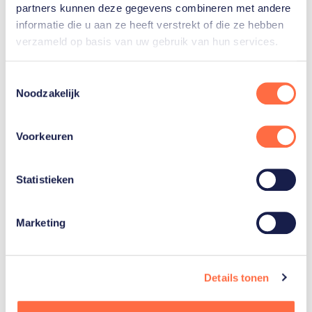
Wil jij niks missen van de Olympische
partners kunnen deze gegevens combineren met andere
Winterspelen in Milaan en Cortina d'Ampezzo?
informatie die u aan ze heeft verstrekt of die ze hebben
Kies dan voor HBO Max. Op dit platform vind je
verzameld op basis van uw gebruik van hun services.
streams van alle wintersporten.
Toestemmingsselectie
Naar HBO Max
Noodzakelijk
Voorkeuren
Statistieken
Marketing
Details tonen