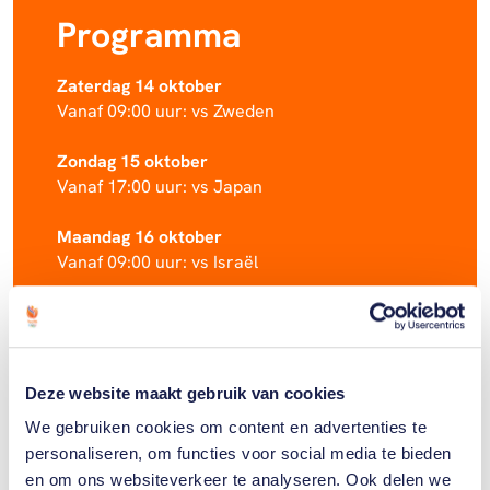
Programma
Zaterdag 14 oktober
Vanaf 09:00 uur: vs Zweden
Zondag 15 oktober
Vanaf 17:00 uur: vs Japan
Maandag 16 oktober
Vanaf 09:00 uur: vs Israël
Dinsdag 17 oktober
Vanaf 13:00 uur: vs Wales
Woensdag 18 oktober
Deze website maakt gebruik van cookies
Vanaf 13:00 uur: vs Schotland
We gebruiken cookies om content en advertenties te
personaliseren, om functies voor social media te bieden
Donderdag 19 oktober
en om ons websiteverkeer te analyseren. Ook delen we
Vanaf 17:00 uur: vs Engeland