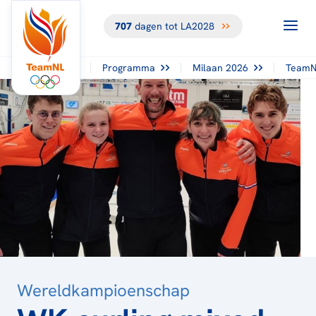
707
dagen tot LA2028
TERUG NAAR
HET
OVERZICHT
Programma
Milaan 2026
TeamN
Wereldkampioenschap