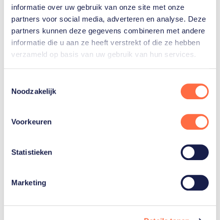
informatie over uw gebruik van onze site met onze
partners voor social media, adverteren en analyse. Deze
Vrijdag 20 oktober
partners kunnen deze gegevens combineren met andere
Vanaf 19:00 uur: kwart finales
informatie die u aan ze heeft verstrekt of die ze hebben
verzameld op basis van uw gebruik van hun services.
Zaterdag 21 oktober
Vanaf 10:30 uur: halve finales
Vanaf 15:30 uur: finale
Toestemmingsselectie
Noodzakelijk
Voorkeuren
Mixed teams
Statistieken
De teams bij het WK mixed teams bestaan uit twee
vrouwelijke en twee mannelijke sporters. Mixed
Marketing
curling wordt gespeeld volgens dezelfde regels als
'traditionele' curling, met de uitzondering dat