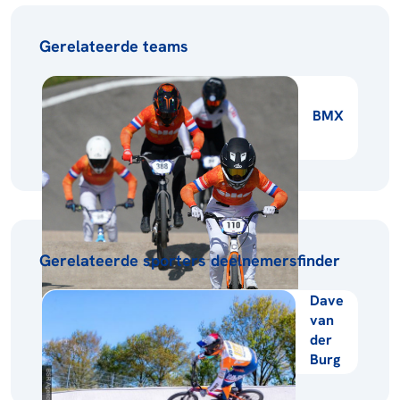
Gerelateerde teams
BMX
Gerelateerde sporters deelnemersfinder
Dave
van
der
Burg