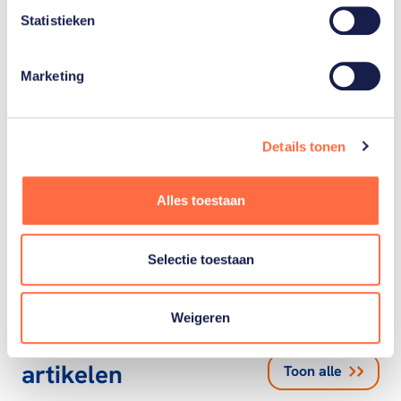
Gerelateerde teams
Statistieken
Marketing
Shorttrack
Details tonen
Alpineskiën
Alles toestaan
Selectie toestaan
Weigeren
Gerelateerde
artikelen
Toon alle