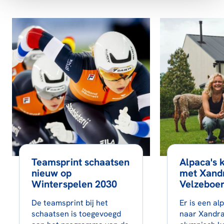
Teamsprint schaatsen
Alpaca's 
nieuw op
met Xand
Winterspelen 2030
Velzeboe
De teamsprint bij het
Er is een a
schaatsen is toegevoegd
naar Xandra