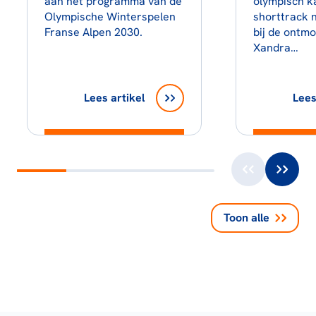
aan het programma van de
olympisch 
Olympische Winterspelen
shorttrack 
Franse Alpen 2030.
bij de ontm
Xandra…
Lees artikel
Lees
Toon alle