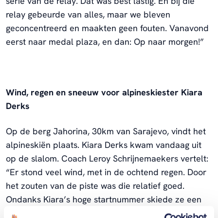
serie van de relay. Dat was best lastig. En bij die
relay gebeurde van alles, maar we bleven
geconcentreerd en maakten geen fouten. Vanavond
eerst naar medal plaza, en dan: Op naar morgen!”
Wind, regen en sneeuw voor alpineskiester Kiara
Derks
Op de berg Jahorina, 30km van Sarajevo, vindt het
alpineskiën plaats. Kiara Derks kwam vandaag uit
op de slalom. Coach Leroy Schrijnemaekers vertelt:
“Er stond veel wind, met in de ochtend regen. Door
het zouten van de piste was die relatief goed.
Ondanks Kiara’s hoge startnummer skiede ze een
solide eerste run. Helaas 0,2 tekort om de tweede