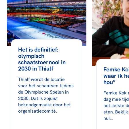
Het is definitief:
olympisch
schaatstoernooi in
2030 in Thialf
Femke Kok
waar ik h
Thialf wordt de locatie
hou”
voor het schaatsen tijdens
de Olympische Spelen in
Femke Kok 
2030. Dat is zojuist
dag mee tijd
bekendgemaakt door het
het liefste d
organisatiecomité.
eten. Bekijk
nu!…