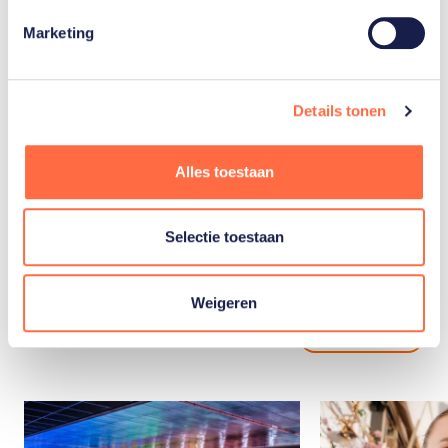
Marketing
Alpineskiën
Details tonen
Toon alle 3
Alles toestaan
Selectie toestaan
Gerelateerde
Weigeren
artikelen
Toon alle