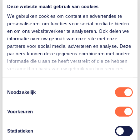
Deze website maakt gebruik van cookies
quotum is vastgesteld op 3.046 sporters, bestaande
We gebruiken cookies om content en advertenties te
uit 1.525 vrouwelijke en 1.521 mannelijke sporters.
personaliseren, om functies voor social media te bieden
en om ons websiteverkeer te analyseren. Ook delen we
Deze wijzigingen weerspiegelen de inzet van het IOC
informatie over uw gebruik van onze site met onze
om gendergelijkheid te waarborgen en ervoor te
partners voor social media, adverteren en analyse. Deze
zorgen dat het olympische programma blijft
partners kunnen deze gegevens combineren met andere
evolueren en relevant blijft voor toekomstige
informatie die u aan ze heeft verstrekt of die ze hebben
generaties sporters en fans, terwijl de kosten en
verzameld op basis van uw gebruik van hun services.
complexiteit beheersbaar blijven.
Toestemmingsselectie
Noodzakelijk
Gerelateerde teams
Voorkeuren
Statistieken
Schaatsen