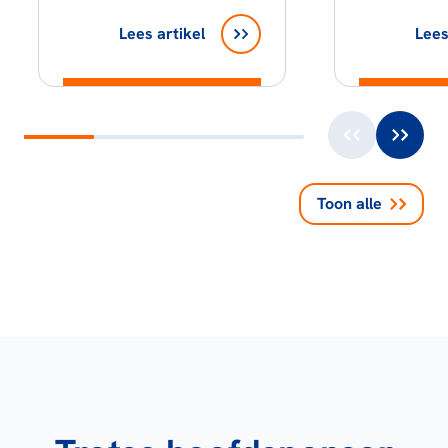
Lees artikel
Lees
Toon alle