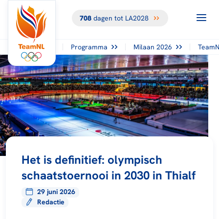
708
dagen tot LA2028
Programma
Milaan 2026
TeamN
Het is definitief: olympisch
schaatstoernooi in 2030 in Thialf
29 juni 2026
Redactie