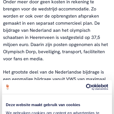
Onder meer door geen kosten in rekening te
brengen voor de wedstrijd-accommodatie. Zo
worden er ook over de opbrengsten afspraken
gemaakt in een separaat commercieel plan. De
bijdrage van Nederland aan het olympisch
schaatsen in Heerenveen is vastgesteld op 37,5
miljoen euro. Daarin zijn posten opgenomen als het
Olympisch Dorp, beveiliging, transport, faciliteiten
voor fans en media.
Het grootste deel van de Nederlandse bijdrage is
een eenmalige bijdrage vanuit VWS van maximaal
30 miljoen euro. De provincie draagt 5 miljoen euro
bij en Heerenveen 2,5 miljoen. Wat de totale ‘winst’
voor Nederland zal zijn, zowel materieel als
Deze website maakt gebruik van cookies
immaterieel, is in deze fase nog niet vast te stellen.
We gebruiken cookies om content en advertenties te