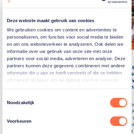
Deze website maakt gebruik van cookies
We gebruiken cookies om content en advertenties te
personaliseren, om functies voor social media te bieden
en om ons websiteverkeer te analyseren. Ook delen we
informatie over uw gebruik van onze site met onze
partners voor social media, adverteren en analyse. Deze
De
rollercoa
partners kunnen deze gegevens combineren met andere
van Femk
informatie die u aan ze heeft verstrekt of die ze hebben
“Opeens 
Hoe kunnen de
verzameld op basis van uw gebruik van hun services.
iemand me
schaatsers zich
foto”
kwalificeren voor de
Toestemmingsselectie
Olympische Spelen in
Noodzakelijk
Het ongeloof
Milaan?
van Femke K
Deze week s
Lees hier hoe de plaatsing
Voorkeuren
Friese tiene
van de schaatsers voor de
wedstrijd in
Winterspelen in Milaan