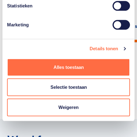
wordt bepaald.
Statistieken
Marketing
Lees artikel
Lees
Details tonen
Alles toestaan
Toon alle
Selectie toestaan
Weigeren