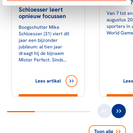
Chengdu?
'Mister Perfect' Mike
Schloesser leert
Van 7 tot e
opnieuw focussen
augustus 2
sporters in 
Boogschutter Mike
World Game
Schloesser (31) viert dit
jaar een bijzonder
jubileum: al tien jaar
draagt hij de bijnaam
Mister Perfect. Sinds…
Lees artikel
Lees
Toon alle