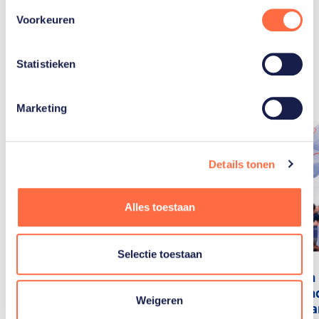
Voorkeuren
Gerelateerde
Statistieken
artikelen
Toon alle
Marketing
Details tonen
Alles toestaan
Selectie toestaan
Wie gaan
Nederlan
Weigeren
World Ga