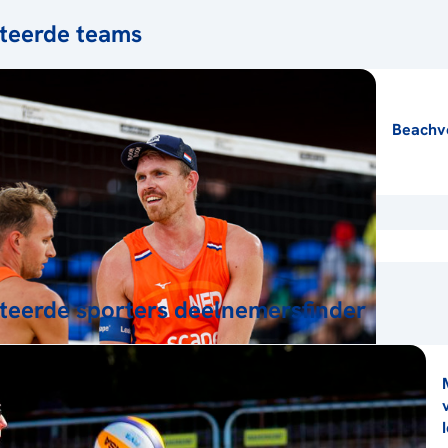
teerde teams
Beachvo
teerde sporters deelnemersfinder