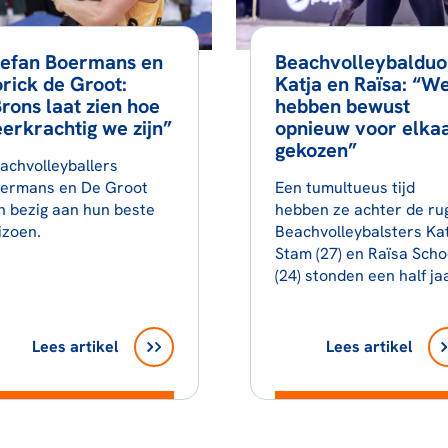
tefan Boermans en
Beachvolleybalduo
rick de Groot:
Katja en Raïsa: “W
rons laat zien hoe
hebben bewust
erkrachtig we zijn”
opnieuw voor elka
gekozen”
achvolleyballers
ermans en De Groot
Een tumultueus tijd
jn bezig aan hun beste
hebben ze achter de rug
izoen.
Beachvolleybalsters Ka
Stam (27) en Raïsa Sch
(24) stonden een half ja
Lees artikel
Lees artikel