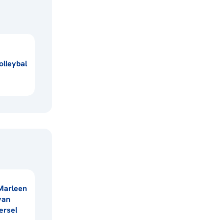
lleybal
Marleen
van
Iersel