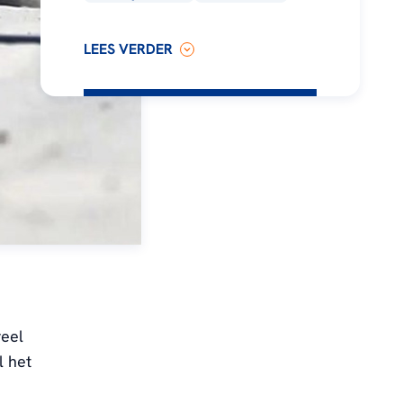
LEES VERDER
veel
l het