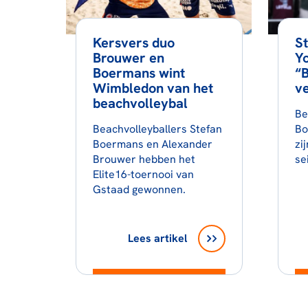
Kersvers duo
S
Brouwer en
Yo
Boermans wint
“B
Wimbledon van het
ve
beachvolleybal
Be
Beachvolleyballers Stefan
Bo
Boermans en Alexander
zi
Brouwer hebben het
se
Elite16-toernooi van
Gstaad gewonnen.
Lees artikel