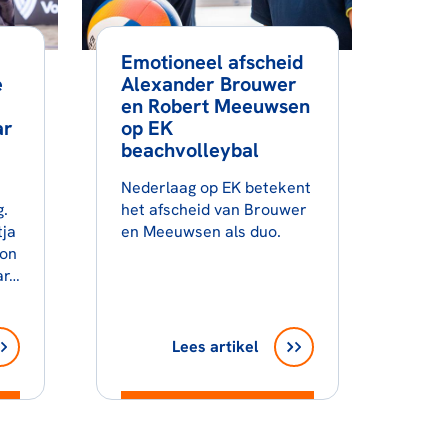
Emotioneel afscheid
e
Alexander Brouwer
en Robert Meeuwsen
ar
op EK
beachvolleybal
Nederlaag op EK betekent
.
het afscheid van Brouwer
tja
en Meeuwsen als duo.
oon
ar…
Lees artikel