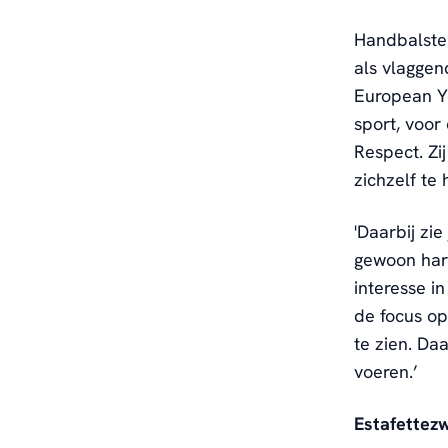
Handbalste
als vlaggen
European Yo
sport, voor
Respect. Zi
zichzelf te 
'Daarbij zi
gewoon hart
interesse i
de focus op
te zien. Da
voeren.’
Estafettez