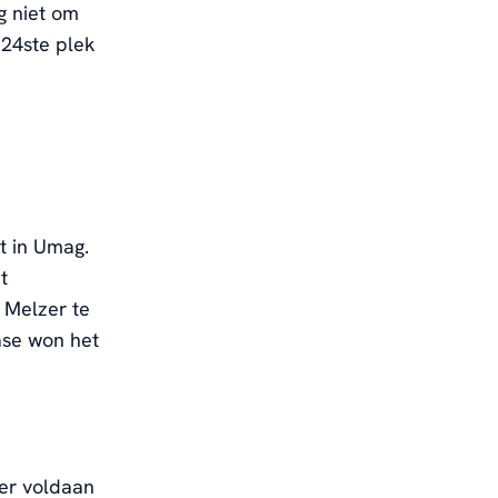
g niet om
 24ste plek
t in Umag.
t
 Melzer te
aase won het
der voldaan