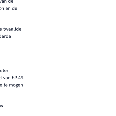
 van de
son en de
e twaalfde
derde
eter
jd van 59.49.
ee te mogen
ns