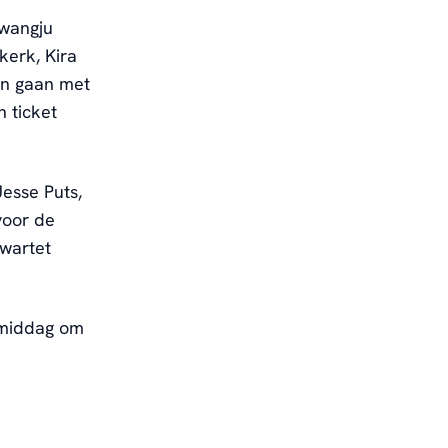
Gwangju
kerk, Kira
en gaan met
n ticket
Jesse Puts,
voor de
kwartet
anmiddag om