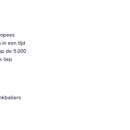
ropees
in een tijd
 op de 5.000
k liep
nkballers