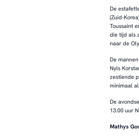
De estafett
(Zuid-Korea
Toussaint 
die tijd als
naar de Ol
De mannen l
Nyls Korsta
zestiende p
minimaal al
De avondses
13.00 uur N
Mathys Goos