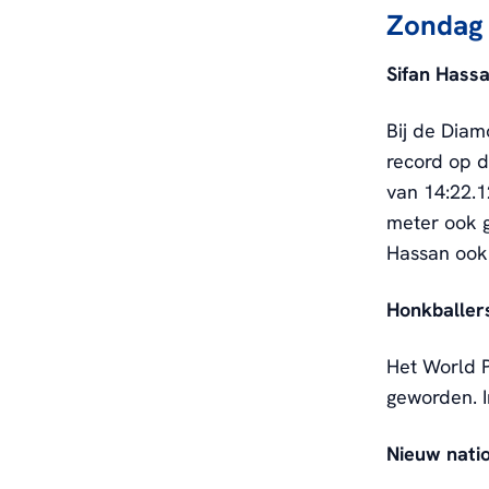
Zondag 
Sifan Hass
Bij de Dia
record op d
van 14:22.1
meter ook g
Hassan ook 
Honkballer
Het World P
geworden. 
Nieuw nati