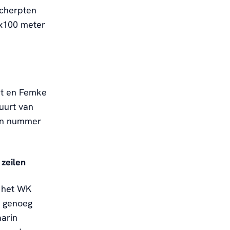
scherpten
4x100 meter
nt en Femke
uurt van
van nummer
zeilen
j het WK
d genoeg
aarin