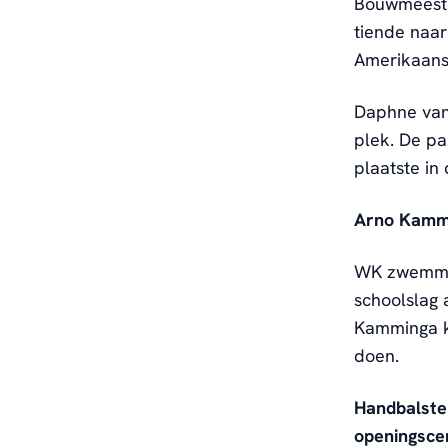
Bouwmeester
tiende naar
Amerikaans
Daphne van 
plek. De p
plaatste in
Arno Kammi
WK zwemmen
schoolslag a
Kamminga k
doen.
Handbalste
openingsce