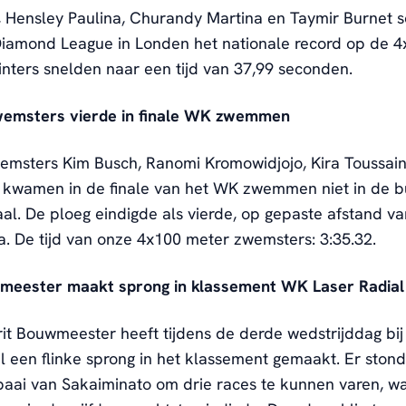
, Hensley Paulina, Churandy Martina en Taymir Burnet 
Diamond League in Londen het nationale record op de 
inters snelden naar een tijd van 37,99 seconden.
wemsters vierde in finale WK zwemmen
wemsters Kim Busch, Ranomi Kromowidjojo, Kira Toussai
kwamen in de finale van het WK zwemmen niet in de b
al. De ploeg eindigde als vierde, op gepaste afstand 
. De tijd van onze 4x100 meter zwemsters: 3:35.32.
meester maakt sprong in klassement WK Laser Radial 
rit Bouwmeester heeft tijdens de derde wedstrijddag bi
l een flinke sprong in het klassement gemaakt. Er ston
baai van Sakaiminato om drie races te kunnen varen, w