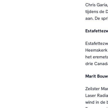
Chris Garia
tijdens de 
aan. De spr
Estafettez
Estafettez
Heemskerk 
het eremeta
drie Canada
Marit Bouw
Zeilster Ma
Laser Radia
wind in de 