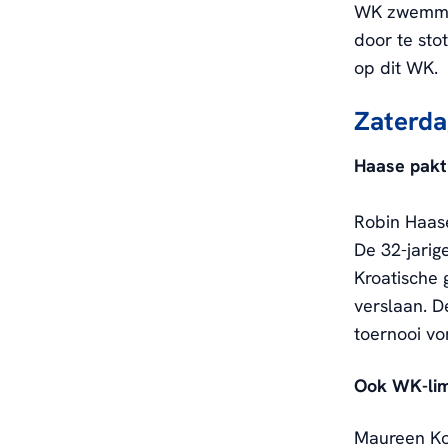
WK zwemmen
door te sto
op dit WK.
Zaterdag
Haase pakt 
Robin Haase
De 32-jari
Kroatische 
verslaan. D
toernooi vo
Ook WK-lim
Maureen Kos