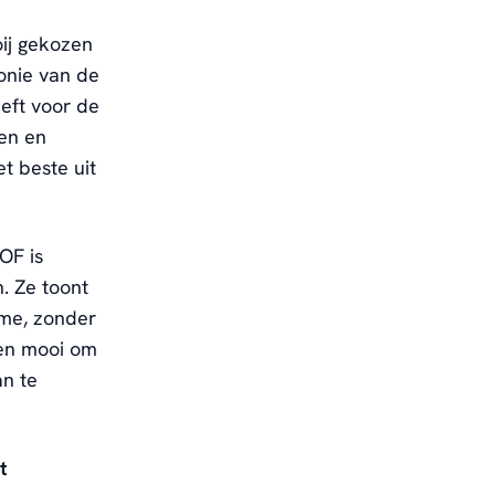
ij gekozen
onie van de
eeft voor de
en en
t beste uit
OF is
. Ze toont
sme, zonder
k en mooi om
an te
t