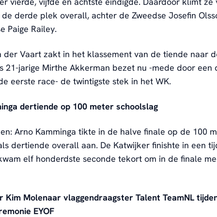
 vierde, vijfde en achtste eindigde. Daardoor klimt ze
 de derde plek overall, achter de Zweedse Josefin Ols
e Paige Railey.
der Vaart zakt in het klassement van de tiende naar d
as 21-jarige Mirthe Akkerman bezet nu -mede door een 
 de eerste race- de twintigste stek in het WK.
nga dertiende op 100 meter schoolslag
: Arno Kamminga tikte in de halve finale op de 100 m
ls dertiende overall aan. De Katwijker finishte in een ti
wam elf honderdste seconde tekort om in de finale m
r Kim Molenaar vlaggendraagster Talent TeamNL tijde
remonie EYOF