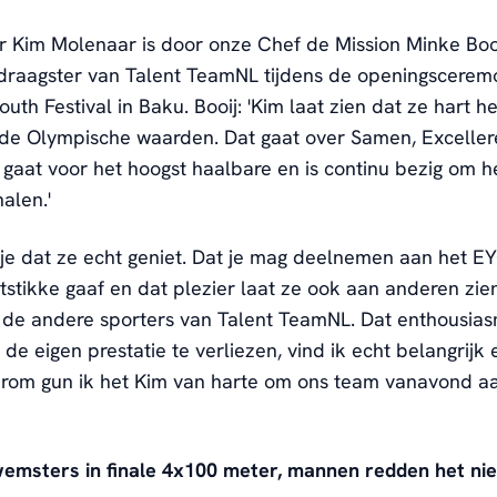
r Kim Molenaar is door onze Chef de Mission Minke Boo
draagster van Talent TeamNL tijdens de openingscerem
uth Festival in Baku. Booij: 'Kim laat zien dat ze hart h
 de Olympische waarden. Dat gaat over Samen, Exceller
j gaat voor het hoogst haalbare en is continu bezig om he
halen.'
e je dat ze echt geniet. Dat je mag deelnemen aan het EY
stikke gaaf en dat plezier laat ze ook aan anderen zien
n de andere sporters van Talent TeamNL. Dat enthousia
 de eigen prestatie te verliezen, vind ik echt belangrij
arom gun ik het Kim van harte om ons team vanavond a
wemsters in finale 4x100 meter, mannen redden het nie