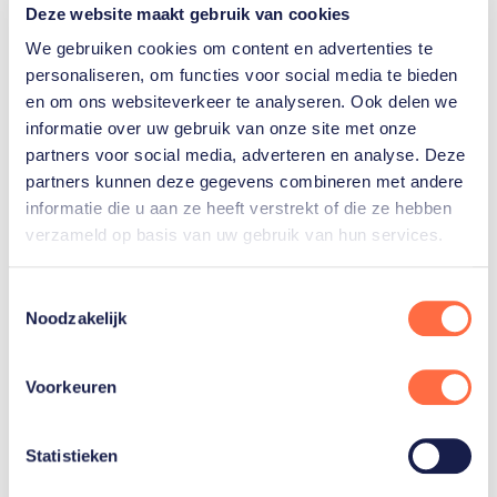
“Van nature ben ik al vrij nuchter. Maar hierdoor
Deze website maakt gebruik van cookies
besefte ik nogmaals dat er meer is in het leven dan
We gebruiken cookies om content en advertenties te
een bokswedstrijd. Ik maak me sindsdien minder
personaliseren, om functies voor social media te bieden
druk om het moment. Meer dan ooit geniet ik van
en om ons websiteverkeer te analyseren. Ook delen we
informatie over uw gebruik van onze site met onze
het proces. Hoe gaaf het is om te doen, wat ik doe.
partners voor social media, adverteren en analyse. Deze
En ik probeer het als een motivatie te zien. Dat Bart
partners kunnen deze gegevens combineren met andere
trots op mij kan zijn, als hij van boven kan
informatie die u aan ze heeft verstrekt of die ze hebben
meekijken. Zou mooi zijn. Tegenslag in het leven is
verzameld op basis van uw gebruik van hun services.
net als boksen. Loop je achteruit als je een klap
krijgt? Of vecht je en sta je weer op? Die les probeer
Toestemmingsselectie
ik ook over te brengen aan anderen.”
Noodzakelijk
Hoe doe je dat?
Voorkeuren
“Sinds twee jaar geef ik boks-workshops aan
groepen. Meestal vertel ik dan over mijn bizarre
Statistieken
aanloop naar het WK. Hoe je uit geslagen positie