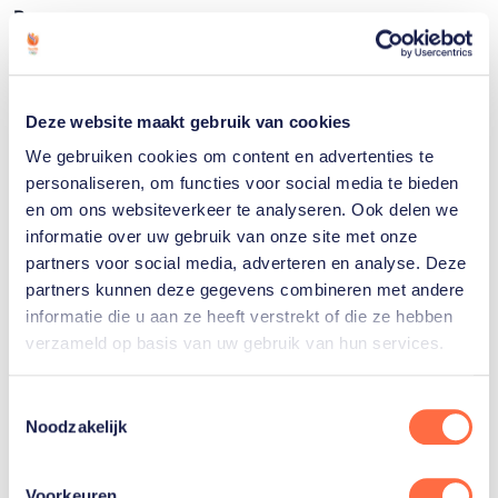
Bern
Annemarie Worst heeft de wereldbekerwedstrijd
veldrijden in Bern op haar naam geschreven. De 23-
Deze website maakt gebruik van cookies
jarige veldrijdster kwam na vijf ronden solo over de
We gebruiken cookies om content en advertenties te
finish. Ceylin del Carmen Alvarado werd op ruim
personaliseren, om functies voor social media te bieden
een halve minuut tweede. De Britse Anna Kay kwam
en om ons websiteverkeer te analyseren. Ook delen we
als derde over de streep.
informatie over uw gebruik van onze site met onze
partners voor social media, adverteren en analyse. Deze
Het was de eerste zege in de wereldbeker dit
partners kunnen deze gegevens combineren met andere
seizoen voor de Europees kampioene. Worst was
informatie die u aan ze heeft verstrekt of die ze hebben
verzameld op basis van uw gebruik van hun services.
niet gestart in de eerste twee
wereldbekerwedstrijden in de Verenigde Staten. Die
Toestemmingsselectie
twee crossen werden gewonnen door de Canadese
Noodzakelijk
Maghalie Rochette en de Tsjechische Katarina Nash.
Voorkeuren