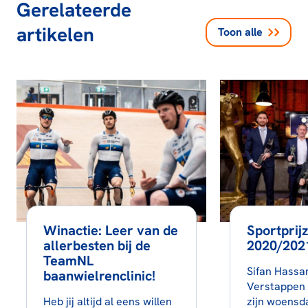
Gerelateerde
artikelen
Toon alle
Winactie: Leer van de
Sportprij
allerbesten bij de
2020/2021
TeamNL
Sifan Hassa
baanwielrenclinic!
Verstappen 
Heb jij altijd al eens willen
zijn woensd