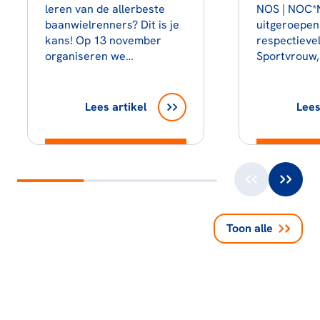
leren van de allerbeste
NOS | NOC*
baanwielrenners? Dit is je
uitgeroepen
kans! Op 13 november
respectievel
organiseren we…
Sportvrouw
Lees artikel
Lees
Toon alle