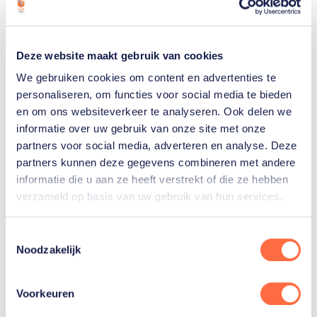
olympische race. Dan hebben zij zich voorbereid op
dat scenario.”
In jouw eerste acht maanden zijn de prestaties
Deze website maakt gebruik van cookies
fantastisch. Je hebt weleens gezegd dat dit jouzelf
We gebruiken cookies om content en advertenties te
personaliseren, om functies voor social media te bieden
ook verbaast.
en om ons websiteverkeer te analyseren. Ook delen we
“Dat is nog steeds zo. Ook omdat het allemaal
informatie over uw gebruik van onze site met onze
binnen een paar jaren is gebeurd. Ik kwam als
partners voor social media, adverteren en analyse. Deze
renner in 2010 bij de selectie. Eerlijk gezegd was de
partners kunnen deze gegevens combineren met andere
spoeling dun achter toenmalige wereldtoppers als
informatie die u aan ze heeft verstrekt of die ze hebben
Teun Mulder en
Theo Bos
.
René Wolff
, destijds de
verzameld op basis van uw gebruik van hun services.
bondscoach, zorgde ervoor dat
Matthijs Büchli
en ik
op Papendal konden trainen. Dat bleek het begin
Toestemmingsselectie
Noodzakelijk
voor een nieuwe periode, een nieuwe generatie.
Nils
van ’t Hoenderdaal
, Jeffrey Hoogland, de jongere
jongens… ik heb ze allemaal zien aansluiten. En de
Voorkeuren
prestaties werden steeds beter. In 2015 wonnen we