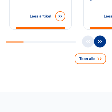
Lees artikel
Lees
Toon alle