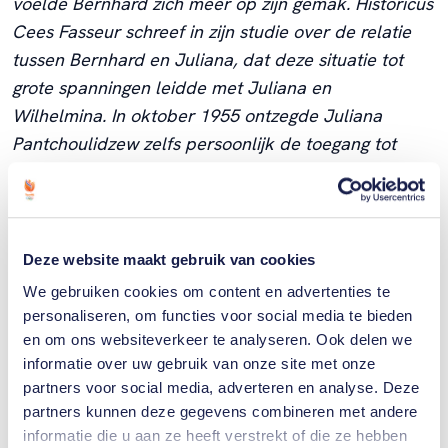
voelde Bernhard zich meer op zijn gemak. Historicus
Cees Fasseur schreef in zijn studie over de relatie
tussen Bernhard en Juliana, dat deze situatie tot
grote spanningen leidde met Juliana en
Wilhelmina. In oktober 1955 ontzegde Juliana
Pantchoulidzew zelfs persoonlijk de toegang tot
Paleis Soestdijk.
Nederlands paspoort
Deze website maakt gebruik van cookies
Een uitstapje naar de Ruiterspelen van 1956 in
We gebruiken cookies om content en advertenties te
Stockholm kwam de prins goed uit. Bernhard had
personaliseren, om functies voor social media te bieden
een belangrijke rol in Zweden, omdat hij sinds 1954
en om ons websiteverkeer te analyseren. Ook delen we
informatie over uw gebruik van onze site met onze
voorzitter was van de Fédération Équestre
partners voor social media, adverteren en analyse. Deze
Internationale, de wereldbond van de paardensport.
partners kunnen deze gegevens combineren met andere
informatie die u aan ze heeft verstrekt of die ze hebben