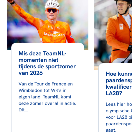
Mis deze TeamNL-
momenten niet
tijdens de sportzomer
van 2026
Hoe kunn
paardensp
Van de Tour de France en
kwalifice
Wimbledon tot WK's in
LA28?
eigen land: TeamNL komt
deze zomer overal in actie.
Lees hier h
Dit…
olympische k
voor LA28 bi
paardenspor
gaat.