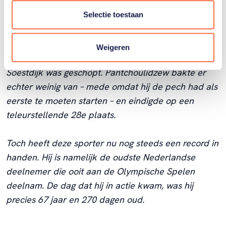
Juliana en Wilhelmina waren razend toen ze hiervan
Selectie toestaan
hoorden, want stel dat Pantchoulidzew goud zou
winnen. In dat geval zou de Nederlandse vlag
worden gehesen én het Wilhelmus worden gespeeld
Weigeren
voor de man die persoonlijk door de koningin uit
Soestdijk was geschopt. Pantchoulidzew bakte er
echter weinig van – mede omdat hij de pech had als
eerste te moeten starten – en eindigde op een
teleurstellende 28e plaats.
Toch heeft deze sporter nu nog steeds een record in
handen. Hij is namelijk de oudste Nederlandse
deelnemer die ooit aan de Olympische Spelen
deelnam. De dag dat hij in actie kwam, was hij
precies 67 jaar en 270 dagen oud.