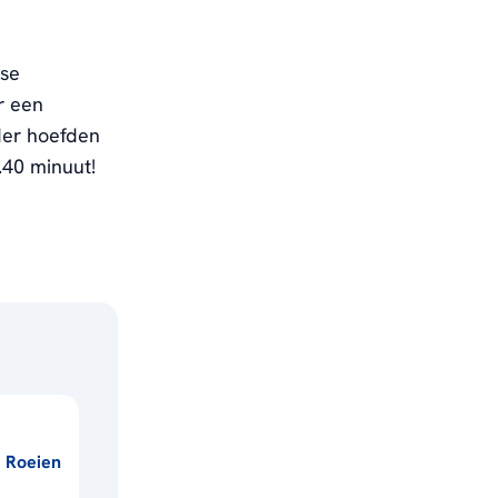
nse
r een
nder hoefden
.40 minuut!
Roeien