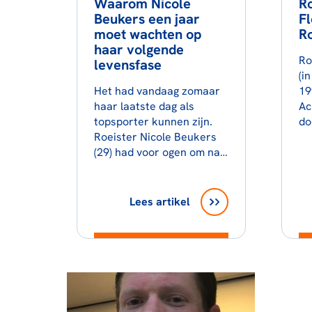
Waarom Nicole
Ro
Beukers een jaar
Fl
moet wachten op
R
haar volgende
Ro
levensfase
(i
Het had vandaag zomaar
19
haar laatste dag als
Ac
topsporter kunnen zijn.
do
Roeister Nicole Beukers
(29) had voor ogen om na…
Lees artikel