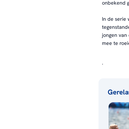
onbekend g
In de serie
tegenstande
jongen van 
mee te roei
.
Gerela