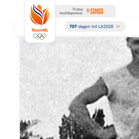
Trotse
hoofdsponsor
707
dagen tot LA2028