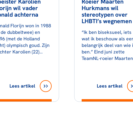
eister Karolien
Roeier Maarten
orijn wil vader
Hurkmans wil
onald achterna
stereotypen over
LHBTI’s wegnemen
nald Florijn won in 1988
n de dubbeltwee) en
“Ik ben biseksueel, iets
96 (met de Holland
wat ik beschouw als ee
ht) olympisch goud. Zijn
belangrijk deel van wie 
chter Karolien (22)…
ben.” Eind juni zette
TeamNL-roeier Maarte
Lees artikel
Lees artikel