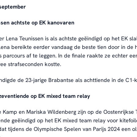
 september
ssen achtste op EK kanovaren
r Lena Teunissen is als achtste geëindigd op het EK sla
Lena bereikte eerder vandaag de beste tien door in de h
s parcours af te leggen. In de finale raakte ze echter ee
ee strafseconden kostte.
ndigde de 23-jarige Brabantse als achttiende in de C1-k
 zeventiende op EK mixed team relay
e Kamp en Mariska Wildenberg zijn op de Oostenrijkse
ende geëindigd op het EK mixed team relay voor kitefoil
at tijdens de Olympische Spelen van Parijs 2024 een o