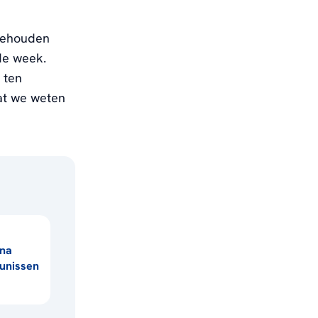
 gehouden
de week.
 ten
dat we weten
na
unissen