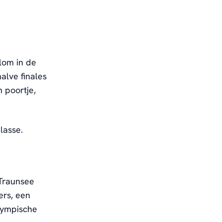
lom in de
alve finales
n poortje,
lasse.
 Traunsee
ers, een
lympische