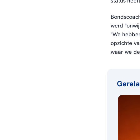
status heeft
Bondscoach
werd "onwij
"We hebben
opzichte va
waar we de
Gerela