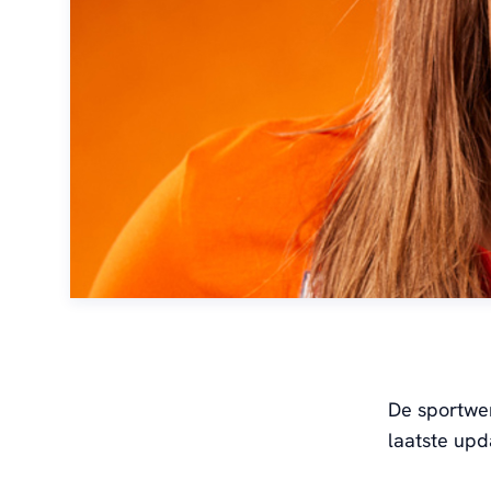
De sportwe
laatste up