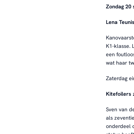
Zondag 20
Lena Teuni
Kanovaarste
K1-klasse. 
een foutloo
wat haar tw
Zaterdag ei
Kitefoilers
Sven van d
als zeventi
onderdeel d