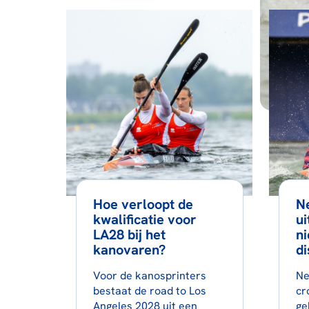
Hoe verloopt de
N
kwalificatie voor
ui
LA28 bij het
n
kanovaren?
di
Voor de kanosprinters
Ne
bestaat de road to Los
cr
Angeles 2028 uit een
ge