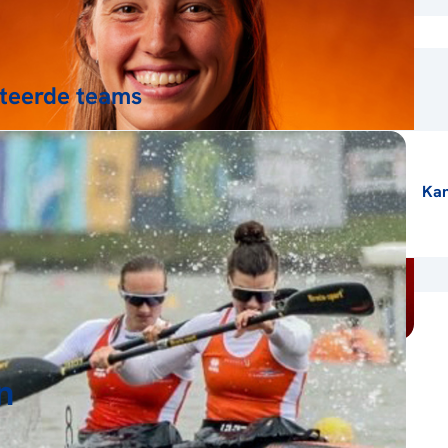
teerde teams
Ka
n