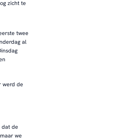
g zicht te
eerste twee
nderdag al
Dinsdag
gen
r werd de
 dat de
, maar we