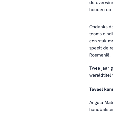
de overwinn
houden op h
Ondanks de
teams eind
een stuk mo
speelt de r
Roemenië.
Twee jaar g
wereldtitel
Teveel kan
Angela Mal
handbalster