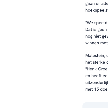
gaan er all
hoekspeelst
"We speelde
Dat is geen
nog niet ge
winnen met 
Malestein, 
het sterke 
"Henk Groen
en heeft e
uitzonderli
met 15 doel