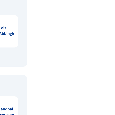
Lois
Abbingh
andbal
vrouwen