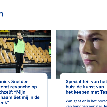
n
anick Snelder
Specialiteit van het
eemt revanche op
huis: de kunst van
chzelf: “Mijn
het keepen met Tes
chaam liet mij in de
Wat gaat er in het hoof
eek”
van handbalkeepster T