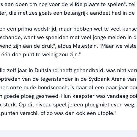
es aan doen om nog voor de vijfde plaats te spelen", zei
er, die met zes goals een belangrijk aandeel had in de 
n een prima wedstrijd, maar hebben wel te veel kanse
 schande, want we speelden met veel jonge meiden in d
wend zijn aan de druk", aldus Malestein. "Maar we wist
één doelpunt te weinig zou zijn."
die zelf jaar in Duitsland heeft gehandbald, was niet ver
optreden van de tegenstander in de Sydbank Arena van 
er, onze oude bondscoach, is daar al een paar jaar aa
en goede ploeg gesmeed. Hun keepster was vandaag oo
jk sterk. Op dit niveau speel je een ploeg niet even weg
punten verschil of zo was dan ook een utopie."