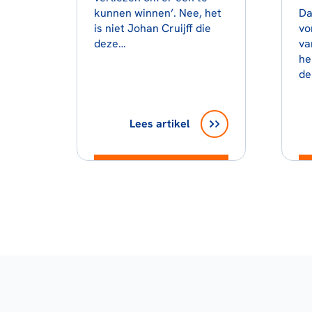
kunnen winnen’. Nee, het
Da
is niet Johan Cruijff die
vo
deze…
va
he
de
Lees artikel