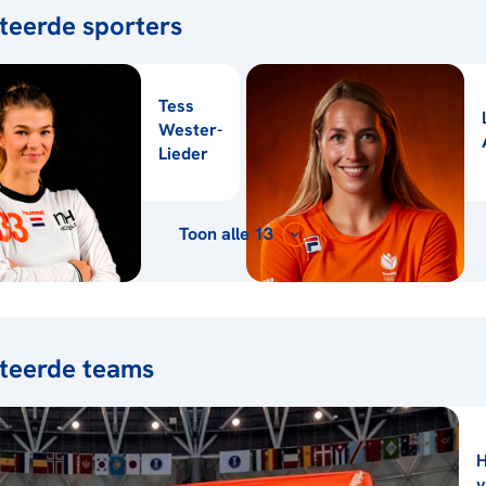
teerde sporters
Tess
Wester-
Lieder
Toon alle 13
teerde teams
H