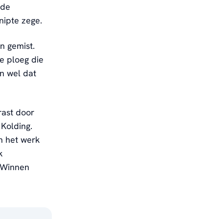
 de
nipte zege.
n gemist.
e ploeg die
en wel dat
rast door
Kolding.
n het werk
k
. Winnen