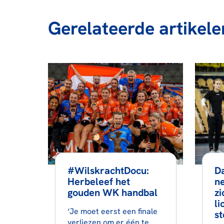
Gerelateerde artikele
#WilskrachtDocu:
D
Herbeleef het
n
gouden WK handbal
zi
li
‘Je moet eerst een finale
st
verliezen om er één te