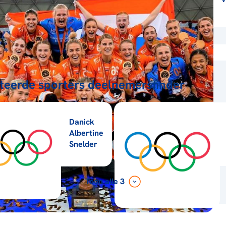
teerde sporters deelnemersfinder
Danick
Albertine
Snelder
Toon alle 3