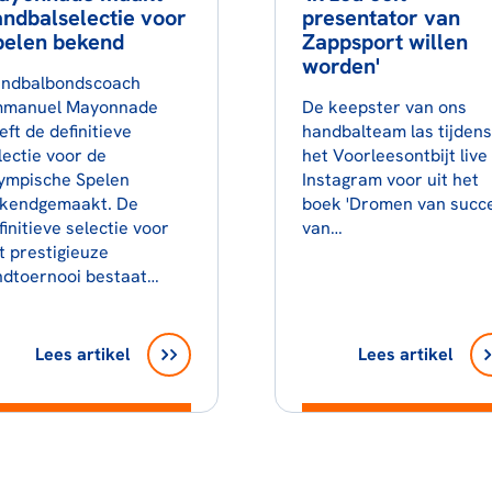
ndbalselectie voor
presentator van
pelen bekend
Zappsport willen
worden'
ndbalbondscoach
manuel Mayonnade
De keepster van ons
eft de definitieve
handbalteam las tijdens
lectie voor de
het Voorleesontbijt live
ympische Spelen
Instagram voor uit het
kendgemaakt. De
boek 'Dromen van succe
finitieve selectie voor
van…
t prestigieuze
ndtoernooi bestaat…
Lees artikel
Lees artikel