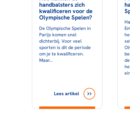
handbalsters zich
ha
kwalificeren voor de
S
Olympische Spelen?
Ha
De Olympische Spelen in
Em
Parijs komen snel
he
dichterbij. Voor veel
se
sporten is dit de periode
Ol
om je te kwalificeren.
be
Maar…
de
he
ei
Lees artikel