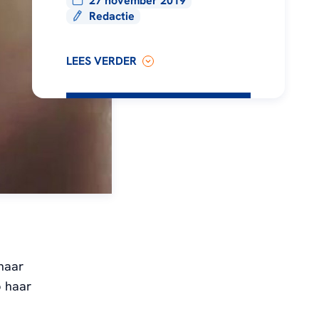
27 november 2019
Redactie
LEES VERDER
haar
p haar