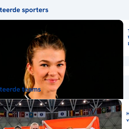
teerde sporters
teerde teams
H