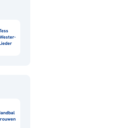
Tess
Wester-
Lieder
andbal
vrouwen