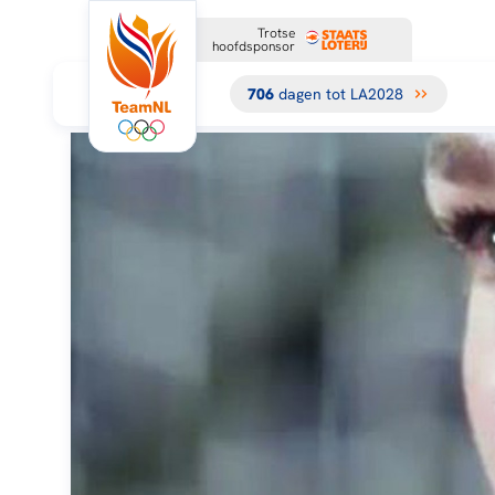
Trotse
hoofdsponsor
706
dagen tot LA2028