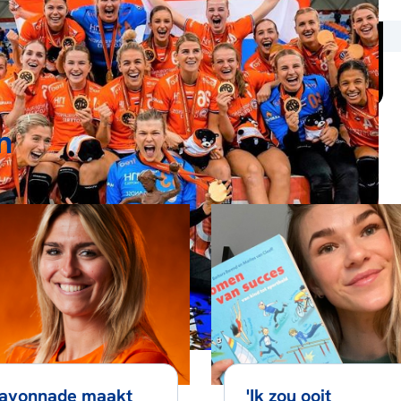
n
ayonnade maakt
'Ik zou ooit