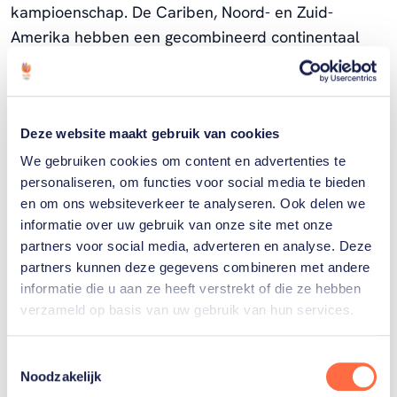
kampioenschap. De Cariben, Noord- en Zuid-
Amerika hebben een gecombineerd continentaal
kampioenschap, evenals Azië en Oceanië. Voor
Europa geldt het Europees kampioenschap in
Duitsland (12-28 januari 2024) als continentaal
kampioenschap. Mocht Denemarken of Frankrijk het
Deze website maakt gebruik van cookies
EK winnen, dan gaat het ticket van Europa naar het
We gebruiken cookies om content en advertenties te
personaliseren, om functies voor social media te bieden
hoogst geëindigde land dat zich nog niet heeft
en om ons websiteverkeer te analyseren. Ook delen we
geplaatst.
informatie over uw gebruik van onze site met onze
partners voor social media, adverteren en analyse. Deze
4. De laatste zes deelnamebewijzen worden
partners kunnen deze gegevens combineren met andere
verdeeld over drie OKT’s, die in week 11 van 2024
informatie die u aan ze heeft verstrekt of die ze hebben
worden gespeeld. Aan elk OKT doen vier landen
verzameld op basis van uw gebruik van hun services.
mee, de top 2 plaatst zich voor de Spelen. De zes
beste landen van het WK 2023 die zich nog niet op
Toestemmingsselectie
Noodzakelijk
een andere manier hebben gekwalificeerd, mogen