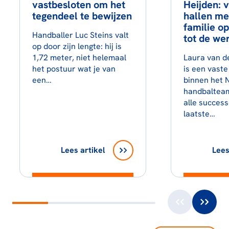
vastbesloten om het
Heijden: 
tegendeel te bewijzen
hallen me
familie op
Handballer Luc Steins valt
tot de we
op door zijn lengte: hij is
1,72 meter, niet helemaal
Laura van de
het postuur wat je van
is een vast
een…
binnen het 
handbaltea
alle succes
laatste…
Lees artikel
Lees