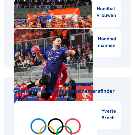
Handbal
vrouwen
Handbal
mannen
Gerelateerde sporters deelnemersfinder
Yvette
Broch