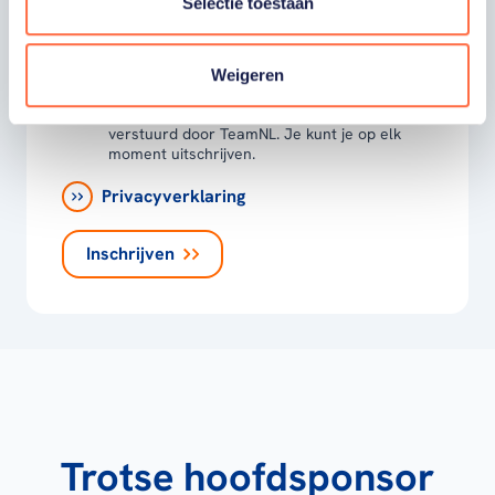
Selectie toestaan
moment uitschrijven. *
Ja, ik wil als fan van TeamNL op de hoogte
worden gehouden van gepersonaliseerde
Weigeren
acties van onze commerciële partners en
aangesloten bonden via communicatie
verstuurd door TeamNL. Je kunt je op elk
moment uitschrijven.
Privacyverklaring
Inschrijven
Trotse hoofdsponsor