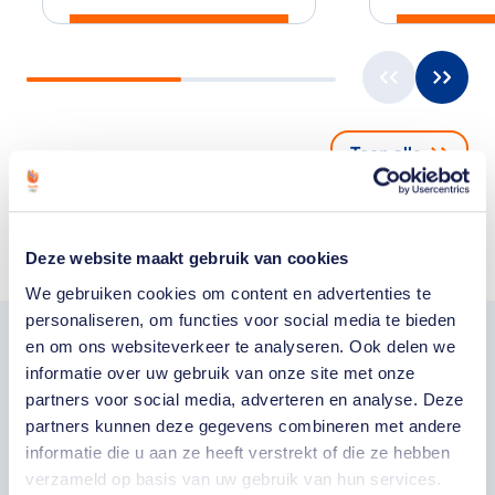
Toon alle
Deze website maakt gebruik van cookies
We gebruiken cookies om content en advertenties te
personaliseren, om functies voor social media te bieden
en om ons websiteverkeer te analyseren. Ook delen we
Word fan van
informatie over uw gebruik van onze site met onze
partners voor social media, adverteren en analyse. Deze
TeamNL
partners kunnen deze gegevens combineren met andere
informatie die u aan ze heeft verstrekt of die ze hebben
verzameld op basis van uw gebruik van hun services.
Wil je als fan van TeamNL als eerste op de