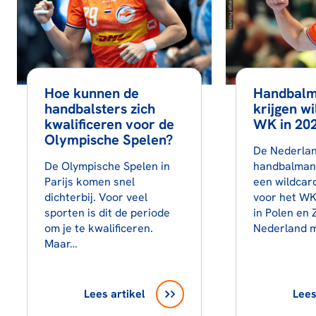
Hoe kunnen de
Handbal
handbalsters zich
krijgen w
kwalificeren voor de
WK in 20
Olympische Spelen?
De Nederla
De Olympische Spelen in
handbalman
Parijs komen snel
een wildcar
dichterbij. Voor veel
voor het WK
sporten is dit de periode
in Polen en
om je te kwalificeren.
Nederland 
Maar…
Lees artikel
Lees