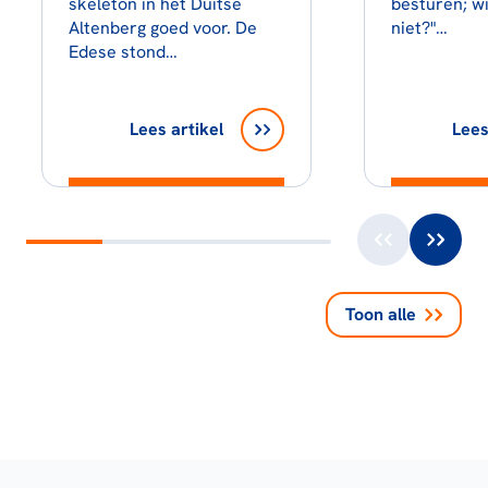
skeleton in het Duitse
besturen; wi
Altenberg goed voor. De
niet?"…
Edese stond…
Lees artikel
Lees
Toon alle