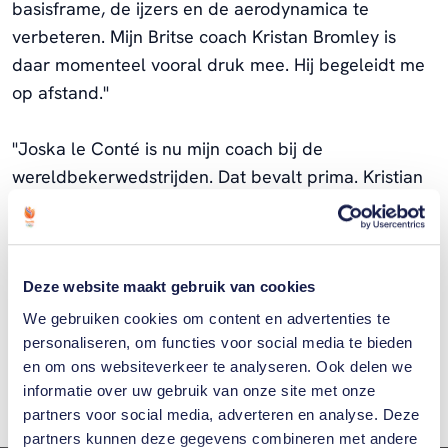
basisframe, de ijzers en de aerodynamica te
verbeteren. Mijn Britse coach Kristan Bromley is
daar momenteel vooral druk mee. Hij begeleidt me
op afstand."
"Joska le Conté is nu mijn coach bij de
wereldbekerwedstrijden. Dat bevalt prima. Kristian
zal later aansluiten voor het WK en de World Cup
op de olympische baan van Beijing 2022. Mits we de
komende maanden nog wat extra sponsors vinden,
want die zijn wel nodig om hem daar te krijgen en
Deze website maakt gebruik van cookies
de nieuwe slee daadwerkelijk af te maken.”
We gebruiken cookies om content en advertenties te
personaliseren, om functies voor social media te bieden
en om ons websiteverkeer te analyseren. Ook delen we
Het EK in Winterberg begint vrijdag om 14:30 uur.
informatie over uw gebruik van onze site met onze
partners voor social media, adverteren en analyse. Deze
partners kunnen deze gegevens combineren met andere