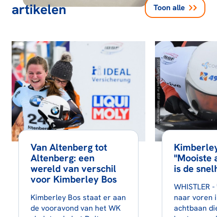
artikelen
Toon alle
Van Altenberg tot
Kimberley
Altenberg: een
"Mooiste 
wereld van verschil
is de snel
voor Kimberley Bos
WHISTLER - 
Kimberley Bos staat er aan
naar voren 
de vooravond van het WK
achtbaan die