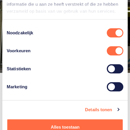
informatie die u aan ze heeft verstrekt of die ze hebben
verzameld op basis van uw gebruik van hun services.
Toestemmingsselectie
Noodzakelijk
Voorkeuren
Statistieken
Kimberley verovert zilver bij de wereldbeker in Innsbruck. Foto Viesturs Lācis.
Marketing
Gerelateerde sporters
Details tonen
Alles toestaan
Kimberley