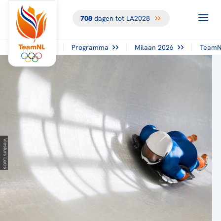
708
dagen tot LA2028
TERUG NAAR
HET
OVERZICHT
Programma
Milaan 2026
TeamN