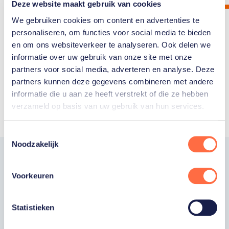
Deze website maakt gebruik van cookies
We gebruiken cookies om content en advertenties te
personaliseren, om functies voor social media te bieden
en om ons websiteverkeer te analyseren. Ook delen we
informatie over uw gebruik van onze site met onze
Toon alle
partners voor social media, adverteren en analyse. Deze
partners kunnen deze gegevens combineren met andere
informatie die u aan ze heeft verstrekt of die ze hebben
verzameld op basis van uw gebruik van hun services.
Toestemmingsselectie
Noodzakelijk
Word fan van
Voorkeuren
TeamNL
Statistieken
Wil je als fan van TeamNL als eerste op de