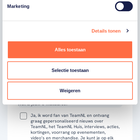
hoogte zijn van onze sporters, toernooien,
Marketing
winactie's of toffe sportupdates? Vul dan
hieronder je gegevens in om je in te schrijven
voor onze nieuwsbrief.
Details tonen
Alles toestaan
VOORNAAM
Selectie toestaan
ACHTERNAAM
Weigeren
E-MAILADRES
Ja, ik word fan van TeamNL en ontvang
graag gepersonaliseerd nieuws over
TeamNL, het TeamNL Huis, interviews, acties,
kortingen, voorrang op evenementen,
video’s en merchandise. Je kunt je op elk