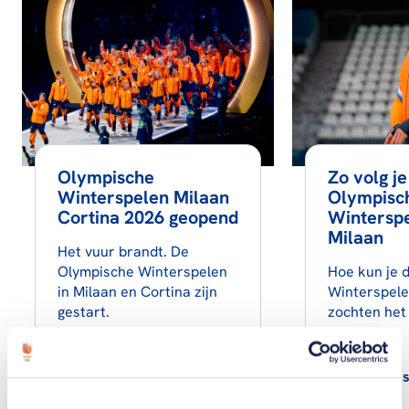
Olympische
Zo volg je
Winterspelen Milaan
Olympisc
Cortina 2026 geopend
Wintersp
Milaan
Het vuur brandt. De
Olympische Winterspelen
Hoe kun je 
in Milaan en Cortina zijn
Winterspele
gestart.
zochten het 
Lees artikel
Lees