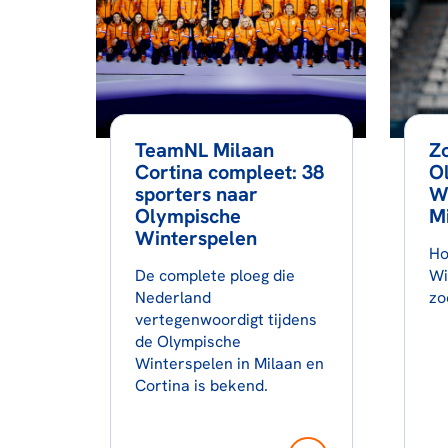
TeamNL Milaan
Zo
Cortina compleet: 38
O
sporters naar
W
Olympische
M
Winterspelen
Ho
De complete ploeg die
Wi
Nederland
zo
vertegenwoordigt tijdens
de Olympische
Winterspelen in Milaan en
Cortina is bekend.