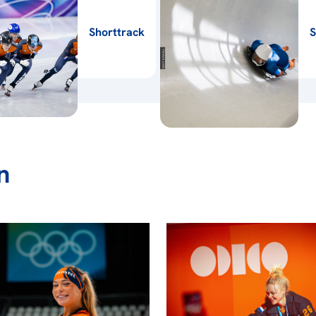
Shorttrack
S
n