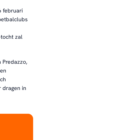
 februari
oetbalclubs
tocht zal
n Predazzo,
 en
och
 dragen in