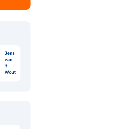
Jens
van
't
Wout