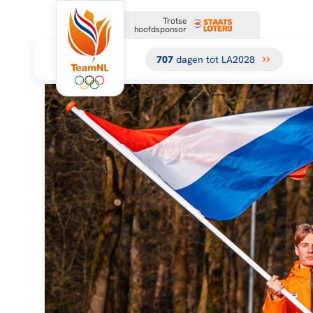
Trotse
hoofdsponsor
707
dagen tot LA2028