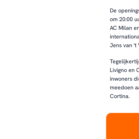
De openings
om 20:00 uu
AC Milan en
internation
Jens van 't
Tegelijkert
Livigno en 
inwoners di
meedoen aan
Cortina.