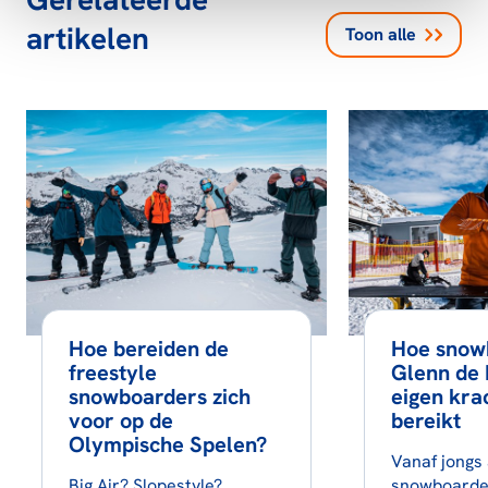
artikelen
Toon alle
Hoe bereiden de
Hoe snow
freestyle
Glenn de 
snowboarders zich
eigen kra
voor op de
bereikt
Olympische Spelen?
Vanaf jongs 
Big Air? Slopestyle?
snowboarde