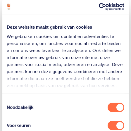
Michelle. De Zoetermeerse maakte in 2014 op
zeventienjarige leeftijd haar olympische debuut. In
Sotsji werd ze 22e op de parallelreuzenslalom en
Deze website maakt gebruik van cookies
negentiende op de parallelslalom, die toen ook op
het programma stond.
We gebruiken cookies om content en advertenties te
personaliseren, om functies voor social media te bieden
en om ons websiteverkeer te analyseren. Ook delen we
Vier jaar later werd alleen de parallelreuzenslalom
informatie over uw gebruik van onze site met onze
verreden. Michelle kwam in de kwalificaties één
partners voor social media, adverteren en analyse. Deze
honderdste van een seconde tekort om zich te
partners kunnen deze gegevens combineren met andere
plaatsen voor de achtste finales en werd
informatie die u aan ze heeft verstrekt of die ze hebben
zeventiende.
verzameld op basis van uw gebruik van hun services.
Toestemmingsselectie
Noodzakelijk
Gerelateerde sporters
Voorkeuren