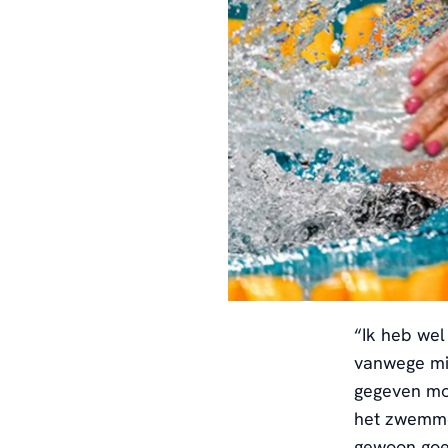
“
Ik heb we
vanwege mij
gegeven mo
het zwemm
gewoon goe