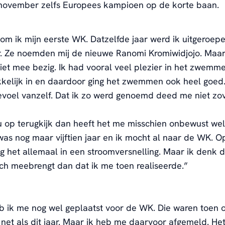
 november zelfs Europees kampioen op de korte baan.
om ik mijn eerste
WK. Datzelfde jaar
werd ik uitgeroepe
ar. Ze noemden mij de nieuwe
Ranomi
Kromiwidjojo
.
Maar 
iet
mee bezig. Ik had vooral veel plezier in het zwemm
kkelijk in en daardoor ging het zwemmen ook heel goed
evoel vanzelf.
Dat ik zo werd genoemd
deed me niet zo
u op terugkijk
dan heeft het me misschien onbewust wel
was nog maar vijftien jaar en ik mocht al naar
de
WK.
Op
g het
allemaal
in een stroomversnelling
.
Maar i
k
denk d
ich meebrengt dan dat
ik me
toen
realiseer
de
.”
b ik me nog wel geplaatst voor de WK. Die waren toen o
et als dit jaar.
Maar ik heb me daarvoor afgemeld.
Het