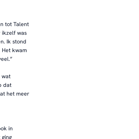
n tot Talent
ikzelf
was
en
.
Ik stond
.
Het kwam
veel
.”
 wat
 dat
at het meer
ok in
 ging