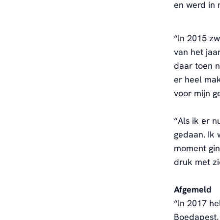
en werd in
“In 2015
zw
van het ja
daar toen n
er heel ma
voor mijn g
“Als ik er n
gedaan. Ik 
moment gin
druk met z
Afgemeld
“
In 2017 he
Boedapest, n