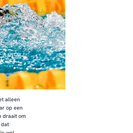
et alleen
ar op
een
n draait om
 dat
je wel