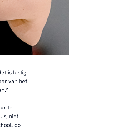
et is lastig
aar
van het
en.
”
ar te
is, niet
chool
, op