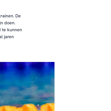
trainen
.
De
jn doen
.
 te kunnen
al jaren