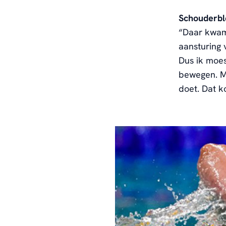
Schouderbl
“Daar kwam
aansturing
Dus ik moes
bewegen.
M
doet
.
Dat ko