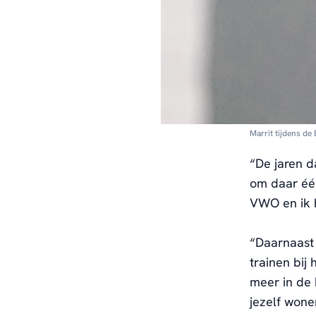
Marrit tijdens de
“De jaren d
om daar éé
VWO
en ik
“
Daarnaast
trainen bij
meer
in de
jezelf wone