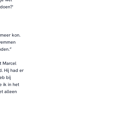
 doen
?'
k meer kon
.
zwemmen
uden.
”
t
Marcel
d. H
ij had er
heb
bij
 ik in het
et alleen