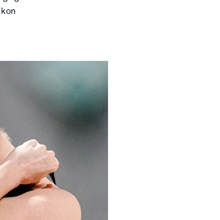
K
kon