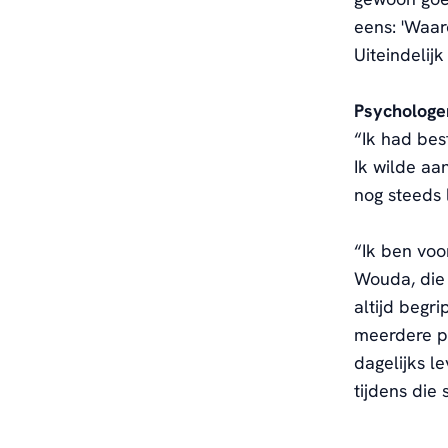
eens: 'Waar
Uiteindelijk
Psychologe
“
Ik had best
Ik wilde aa
nog
steeds
“Ik ben
voo
Wouda, die 
altijd
begri
meerdere
p
dagelijks l
tijdens
die