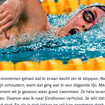
l momenten gehad dat ik
eraan dacht om te stoppen
.
Ni
n schouders, want dat ging wel in een stijgende lijn.
Ma
ment wil je
gewoon
weer
goed zwemmen.
Je hele leve
en.
Daarom was ik naar Eindhoven verhuisd.
Je wilt dat
d gaat. En a
ls
je niet lekker en vrij kan zwemmen
denk 