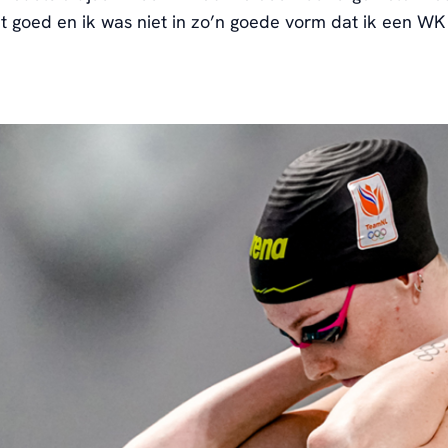
t goed en i
k was niet in zo’n goede vorm
dat ik
een W