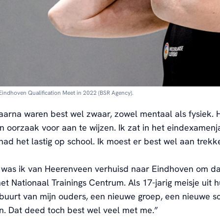
 Eindhoven Qualification Meet in 2022 (BSR Agency).
aarna waren best wel zwaar, zowel mentaal als fysiek.
H
n oorzaak voor aan te wijzen.
Ik zat in
het
eindexamenj
 had het
lastig
op school.
Ik
moest er best wel aan trekk
 was ik
van Heerenveen verhuisd naar Eindhoven om da
 het Nationaal
Trainings
Centrum.
Als 17-jarig meisje uit hu
 buurt van
mijn ouders, een nieuwe
groep, een nieuwe
s
n
. Dat deed toch
best wel
veel met me
.”