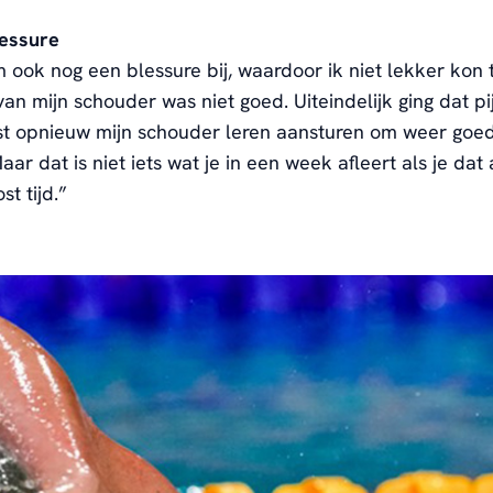
essure
 ook nog een blessure bij
, waardoor ik niet lekker kon 
van mijn schouder
was niet goed.
U
iteindelijk ging dat
pi
t opnieuw mijn schouder leren aansturen
om weer goed
aar dat is niet iets wat je in een week afleert
als je dat 
st tijd.”