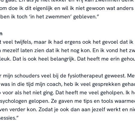
om doe ik dit
eigenlijk en wil ik niet gewoon wat anders
 ben ik t
och
‘in het zwemmen’ gebleven
.”
n
 veel twijfels, maar i
k
had
ergens
ook het gevoel
dat i
n mezelf laten zien
dat ik het nog kon
.
En i
k vond het 
leuk. Dat is ook heel belangrijk.
Dat
heeft
me erin geho
r mijn schouders
veel bij de fysiotherapeut geweest.
Me
was in die tijd mijn coach,
heb
ik veel gesprekken geha
p voor
als het niet ging
.
Dat
heeft me veel geholpen.
Ik 
sychologen ge
lopen
. Ze gaven me tips en tools waarmee
even verder kon
.
Zodat
je ook
dan aan jezelf werkt en
ni
sessies.
”