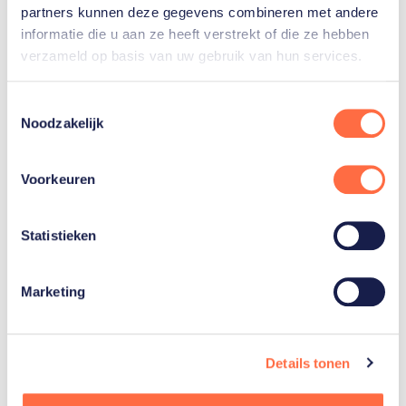
ste
de wereld bereikte. In juli van dit jaar stond hij 44
partners kunnen deze gegevens combineren met andere
informatie die u aan ze heeft verstrekt of die ze hebben
op de wereldranglijst.
verzameld op basis van uw gebruik van hun services.
Scott is eind 2019 gestopt met proftennis. Maar hij
Toestemmingsselectie
volgt zijn jongere broer op de voet. Als het kan reist
Noodzakelijk
hij hem achterna. “Hij bemoeit zich er af en toe nog
wel mee”, glimlacht Tallon. “Ik vind dat wel leuk. Hij
Voorkeuren
heeft veel verstand van tennis en veel meegemaakt.
Het is mooi om mijn broer erbij te hebben op
Statistieken
toernooien. We hebben wel afspraken hoor, want ik
heb natuurlijk ook mijn eigen coach. Je blijft broers
dus je kunt alles tegen elkaar zeggen. Aan de
Marketing
andere kant moet je ook een beetje uitkijken wat je
tegen elkaar zegt. Maar dat wordt goed ingevuld.”
Details tonen
Familiedingetje