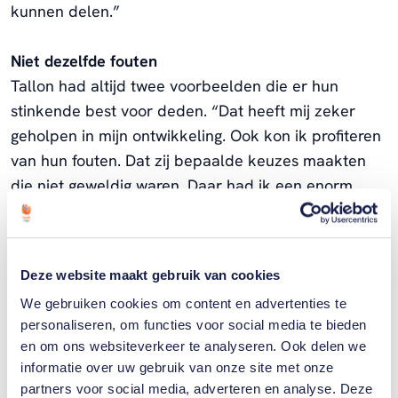
kunnen delen.”
Niet dezelfde fouten
Tallon had altijd twee voorbeelden die er hun
stinkende best voor deden. “Dat heeft mij zeker
geholpen in mijn ontwikkeling. Ook kon ik profiteren
van hun fouten. Dat zij bepaalde keuzes maakten
die niet geweldig waren. Daar had ik een enorm
voordeel van, zodat ik niet dezelfde fouten maakte.
Bijvoorbeeld de keuze voor bepaalde trainers of
toernooien, bepaalde landen wel of niet bezoeken.
Deze website maakt gebruik van cookies
Dat soort dingetjes.”
We gebruiken cookies om content en advertenties te
personaliseren, om functies voor social media te bieden
Tallon zette zijn opmars door. Op zijn 21ste won hij
en om ons websiteverkeer te analyseren. Ook delen we
zijn eerste challenger-toernooi. In 2021 won hij er
informatie over uw gebruik van onze site met onze
maar liefst acht op rij, waardoor hij de top-100 van
partners voor social media, adverteren en analyse. Deze