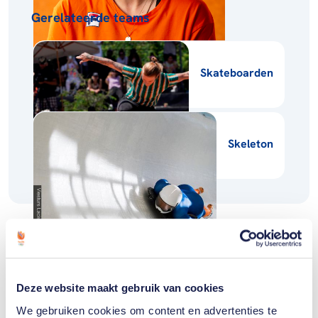
Gerelateerde teams
Skateboarden
Skeleton
Gerelateerde sporters deelnemersfinder
Deze website maakt gebruik van cookies
Kimberley
We gebruiken cookies om content en advertenties te