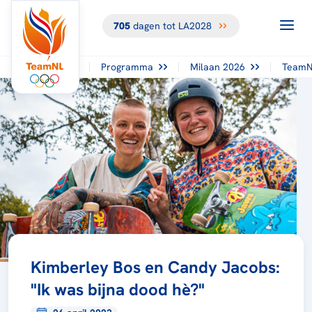
705
dagen tot LA2028
Programma
Milaan 2026
TeamN
Kimberley Bos en Candy Jacobs:
"Ik was bijna dood hè?"